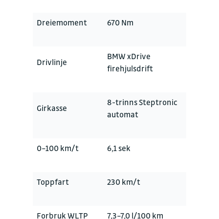
Dreiemoment
670 Nm
BMW xDrive
Drivlinje
firehjulsdrift
8-trinns Steptronic
Girkasse
automat
0–100 km/t
6,1 sek
Toppfart
230 km/t
Forbruk WLTP
7,3–7,0 l/100 km