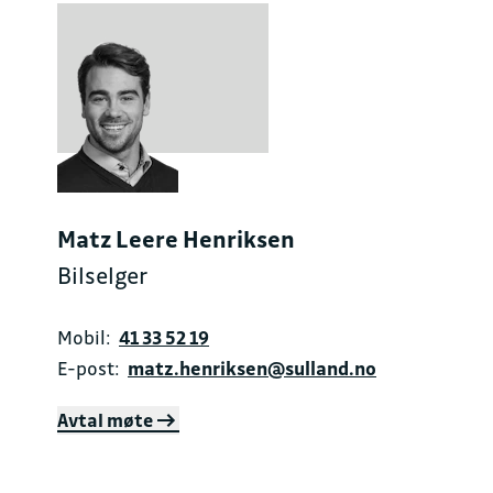
Matz Leere Henriksen
Bilselger
Mobil:
41 33 52 19
E-post:
matz.henriksen@sulland.no
Avtal møte