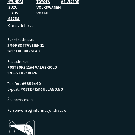
HYUNDAI
TOYOTA
VEIVISERE
ISUZU
VOLKSWAGEN
LEXUS
VOYAH
MAZDA
Kontakt oss:
Besøksadresse:
SMØRBØTTAVEIEN 11
1617 FREDRIKSTAD
Postadresse:
POSTBOKS 1164 VALASKJOLD
1705 SARPSBORG
Telefon:
69 35 16 40
E-post:
POST.BFR@SULLAND.NO
Åpenhetsloven
Personvern og informasjonskapsler