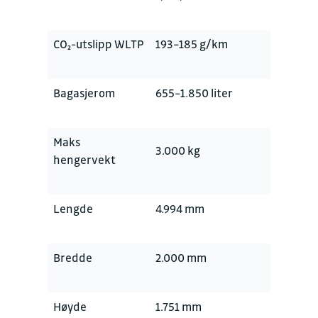
CO₂-utslipp WLTP
193–185 g/km
Bagasjerom
655–1.850 liter
Maks
3.000 kg
hengervekt
Lengde
4.994 mm
Bredde
2.000 mm
Høyde
1.751 mm