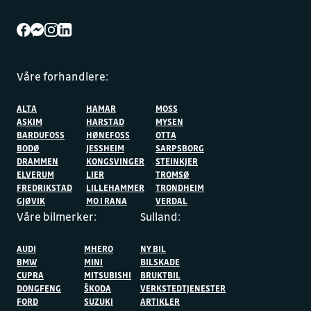
Våre forhandlere:
ALTA
HAMAR
MOSS
ASKIM
HARSTAD
MYSEN
BARDUFOSS
HØNEFOSS
OTTA
BODØ
JESSHEIM
SARPSBORG
DRAMMEN
KONGSVINGER
STEINKJER
ELVERUM
LIER
TROMSØ
FREDRIKSTAD
LILLEHAMMER
TRONDHEIM
GJØVIK
MO I RANA
VERDAL
Våre bilmerker:
Sulland:
AUDI
MHERO
NY BIL
BMW
MINI
BILSKADE
CUPRA
MITSUBISHI
BRUKTBIL
DONGFENG
ŠKODA
VERKSTEDTJENESTER
FORD
SUZUKI
ARTIKLER