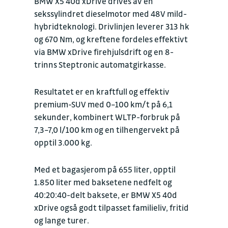
BMW X5 40d xDrive drives av en
sekssylindret dieselmotor med 48V mild-
hybridteknologi. Drivlinjen leverer 313 hk
og 670 Nm, og kreftene fordeles effektivt
via BMW xDrive firehjulsdrift og en 8-
trinns Steptronic automatgirkasse.
Resultatet er en kraftfull og effektiv
premium-SUV med 0–100 km/t på 6,1
sekunder, kombinert WLTP-forbruk på
7,3–7,0 l/100 km og en tilhengervekt på
opptil 3.000 kg.
Med et bagasjerom på 655 liter, opptil
1.850 liter med baksetene nedfelt og
40:20:40-delt baksete, er BMW X5 40d
xDrive også godt tilpasset familieliv, fritid
og lange turer.