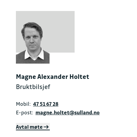
Magne Alexander Holtet
Bruktbilsjef
Mobil:
47 51 67 28
E-post:
magne.holtet@sulland.no
Avtal møte