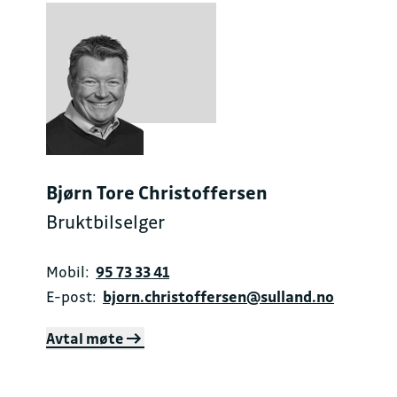
Bjørn Tore Christoffersen
Bruktbilselger
Mobil:
95 73 33 41
E-post:
bjorn.christoffersen@sulland.no
Avtal møte