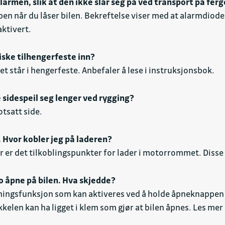
armen, slik at den ikke slår seg på ved transport på ferge 
en når du låser bilen. Bekreftelse viser med at alarmdiode
aktivert.
iske tilhengerfeste inn?
 står i hengerfeste. Anbefaler å lese i instruksjonsbok.
 sidespeil seg lenger ved rygging?
otsatt side.
. Hvor kobler jeg på laderen?
ler er det tilkoblingspunkter for lader i motorrommet. Disse 
o åpne på bilen. Hva skjedde?
ngsfunksjon som kan aktiveres ved å holde åpneknappen inn
elen kan ha ligget i klem som gjør at bilen åpnes. Les mer