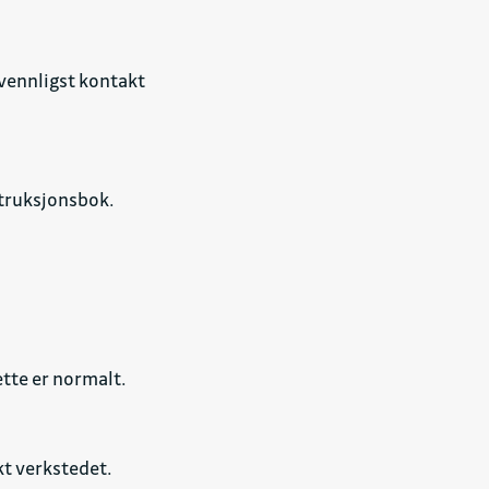
 vennligst kontakt
struksjonsbok.
ette er normalt.
kt verkstedet.