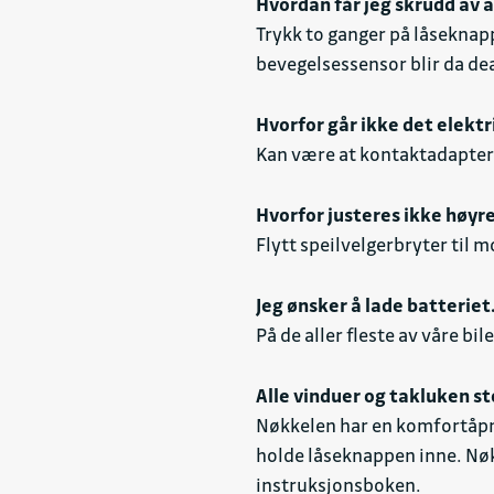
Hvordan får jeg skrudd av al
Trykk to ganger på låseknapp
bevegelsessensor blir da de
Hvorfor går ikke det elektr
Kan være at kontaktadapteret
Hvorfor justeres ikke høyre
Flytt speilvelgerbryter til m
Jeg ønsker å lade batteriet
På de aller fleste av våre bi
Alle vinduer og takluken st
Nøkkelen har en komfortåpni
holde låseknappen inne. Nøkk
instruksjonsboken.