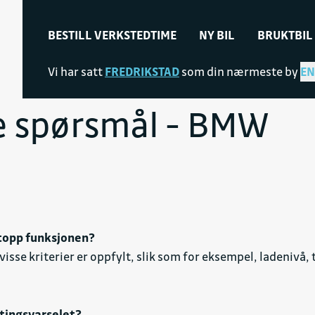
BESTILL VERKSTEDTIME
NY BIL
BRUKTBIL
Vi har satt
FREDRIKSTAD
som din nærmeste by
EN
te spørsmål - BMW
stopp funksjonen?
isse kriterier er oppfylt, slik som for eksempel, ladenivå
tingsvarselet
?