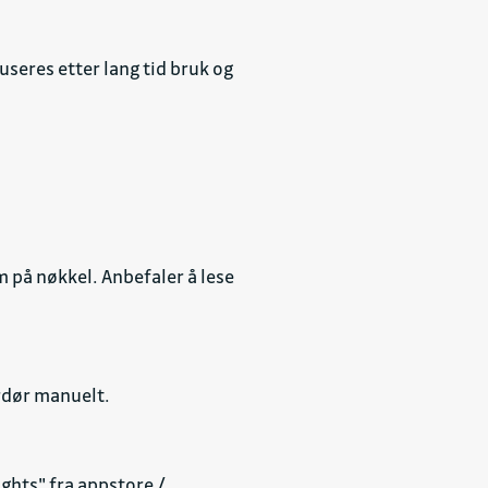
useres etter lang tid bruk og
m på nøkkel. Anbefaler å lese
erdør manuelt.
ghts" fra appstore /