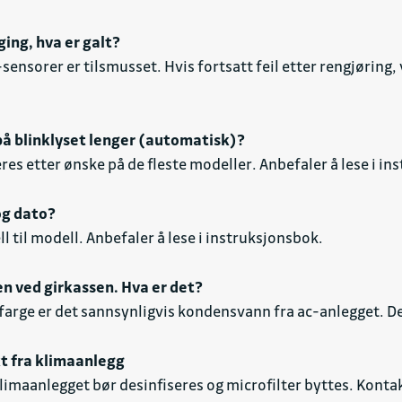
ing, hva er galt?
sensorer er tilsmusset. Hvis fortsatt feil etter rengjøring,
 på blinklyset lenger (automatisk)?
es etter ønske på de fleste modeller. Anbefaler å lese i in
og dato?
ll til modell. Anbefaler å lese i instruksjonsbok.
en ved girkassen. Hva er det?
 farge er det sannsynligvis kondensvann fra ac-anlegget. D
kt fra klimaanlegg
limaanlegget bør desinfiseres og microfilter byttes. Konta