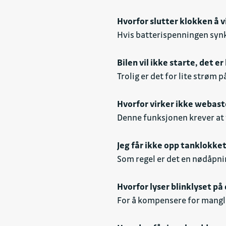
Hvorfor slutter klokken å v
Hvis batterispenningen synke
Bilen vil ikke starte, det e
Trolig er det for lite strøm 
Hvorfor virker ikke webas
Denne funksjonen krever at v
Jeg får ikke opp tanklokke
Som regel er det en nødåpni
Hvorfor lyser blinklyset på
For å kompensere for mangl