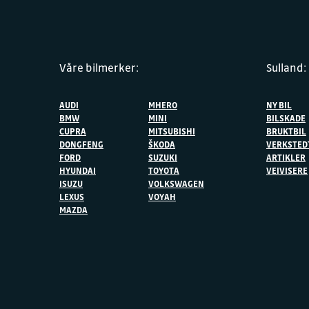
Våre bilmerker:
Sulland:
AUDI
MHERO
NY BIL
BMW
MINI
BILSKADE
CUPRA
MITSUBISHI
BRUKTBIL
DONGFENG
ŠKODA
VERKSTED
FORD
SUZUKI
ARTIKLER
HYUNDAI
TOYOTA
VEIVISERE
ISUZU
VOLKSWAGEN
LEXUS
VOYAH
MAZDA