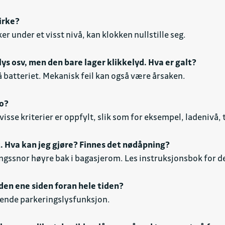
irke?
r under et visst nivå, kan klokken nullstille seg.
r lys osv, men den bare lager klikkelyd. Hva er galt?
på batteriet. Mekanisk feil kan også være årsaken.
to?
isse kriterier er oppfylt, slik som for eksempel, ladenivå,
t. Hva kan jeg gjøre? Finnes det nødåpning?
ngssnor høyre bak i bagasjerom. Les instruksjonsbok for de
 den ene siden foran hele tiden?
ende parkeringslysfunksjon.