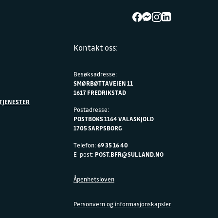
Kontakt oss:
Besøksadresse:
SMØRBØTTAVEIEN 11
1617 FREDRIKSTAD
TJENESTER
Postadresse:
POSTBOKS 1164 VALASKJOLD
1705 SARPSBORG
Telefon:
69 35 16 40
E-post:
POST.BFR@SULLAND.NO
Åpenhetsloven
Personvern og informasjonskapsler