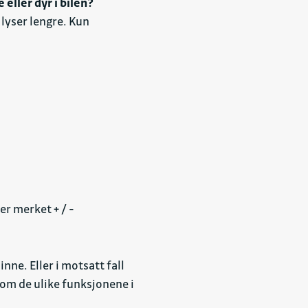
eller dyr i bilen?
 lyser lengre. Kun
er merket + / -
e. Eller i motsatt fall
 om de ulike funksjonene i