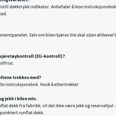
lstill dekktrykk indikator. Anbefaler å lese instruksjonsb
ted.
umentpanelet. Selv om bilen kjøres lite skal oljen allikevel
 kjøretøykontroll (EU-kontroll)?
lfrist
oltene trekkes med?
. Se instruksjonsbok. Husk å ettertrekke!
og jekk i bilen min.
flat dekk fra fabrikk, vil det ikke være jekk og reservehjul
 punktert runflat dekk.