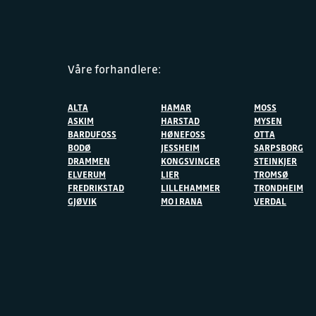
Våre forhandlere:
ALTA
HAMAR
MOSS
ASKIM
HARSTAD
MYSEN
BARDUFOSS
HØNEFOSS
OTTA
BODØ
JESSHEIM
SARPSBORG
DRAMMEN
KONGSVINGER
STEINKJER
ELVERUM
LIER
TROMSØ
FREDRIKSTAD
LILLEHAMMER
TRONDHEIM
GJØVIK
MO I RANA
VERDAL