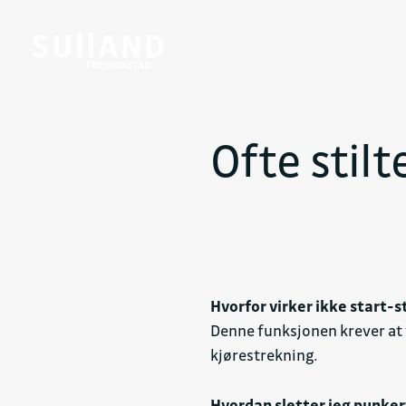
FREDRIKSTAD
Ofte stil
Hvorfor virker ikke start-
Denne funksjonen krever at v
kjørestrekning.
Hvordan sletter jeg
punker