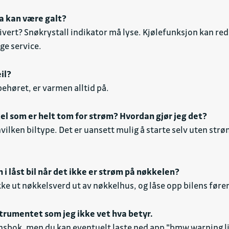
va kan være galt?
vert? Snøkrystall indikator må lyse. Kjølefunksjon kan red
ge service.
il?
behøret, er varmen alltid på.
el som er helt tom for strøm? Hvordan gjør jeg det?
hvilken biltype. Det er uansett mulig å starte selv uten strø
i låst bil når det ikke er strøm på nøkkelen?
kke ut nøkkelsverd ut av nøkkelhus, og låse opp bilens før
strumentet som jeg ikke vet hva betyr.
onsbok, men du kan eventuelt laste ned app "bmw warning li