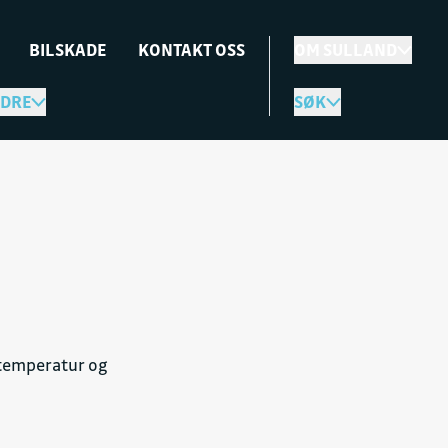
BILSKADE
KONTAKT OSS
OM SULLAND
DRE
SØK
, temperatur og