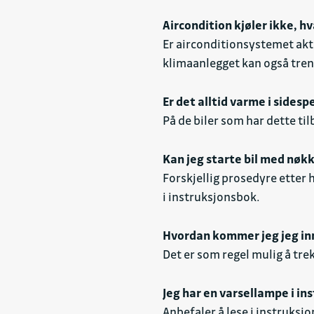
Aircondition kjøler ikke, h
Er airconditionsystemet akti
klimaanlegget kan også tren
Er det alltid varme i sidespe
På de biler som har dette til
Kan jeg starte bil med nøkk
Forskjellig prosedyre etter 
i instruksjonsbok.
Hvordan kommer jeg jeg inn 
Det er som regel mulig å tre
Jeg har en varsellampe i in
Anbefaler å lese i instruksj