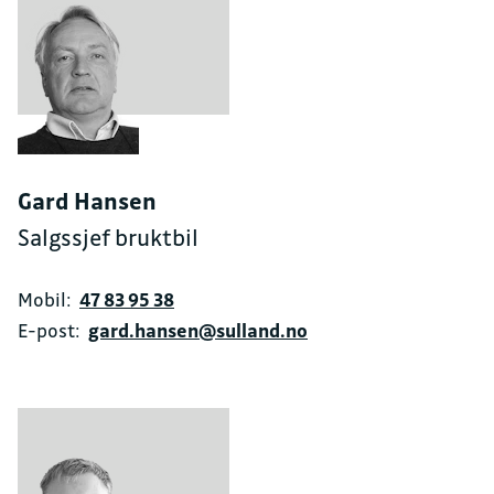
Gard Hansen
Salgssjef bruktbil
Mobil:
47 83 95 38
E-post:
gard.hansen@sulland.no