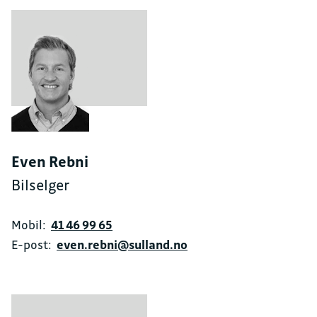
Even Rebni
Bilselger
Mobil:
41 46 99 65
E-post:
even.rebni@sulland.no