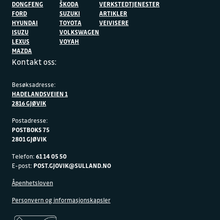
DONGFENG
ŠKODA
VERKSTEDTJENESTER
FORD
SUZUKI
ARTIKLER
HYUNDAI
TOYOTA
VEIVISERE
ISUZU
VOLKSWAGEN
LEXUS
VOYAH
MAZDA
Kontakt oss:
Besøksadresse:
HADELANDSVEIEN 1
2816 GJØVIK
Postadresse:
POSTBOKS 75
2801 GJØVIK
Telefon:
61 14 05 50
E-post:
POST.GJOVIK@SULLAND.NO
Åpenhetsloven
Personvern og informasjonskapsler