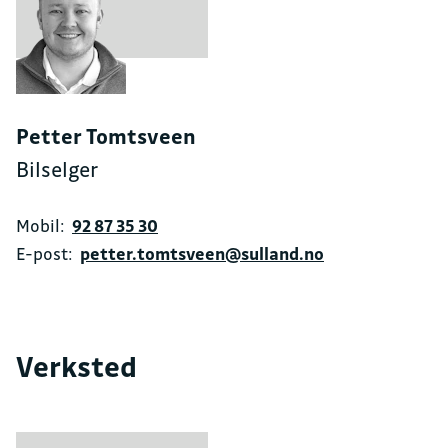
Petter Tomtsveen
Bilselger
Mobil:
92 87 35 30
E-post:
petter.tomtsveen@sulland.no
Verksted