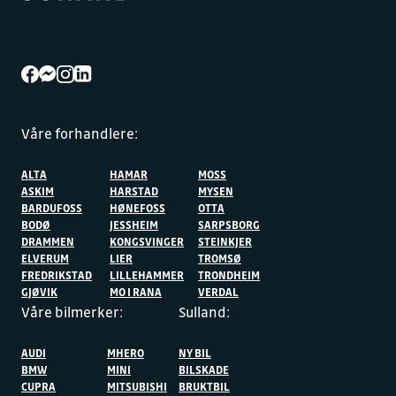
Våre forhandlere:
ALTA
HAMAR
MOSS
ASKIM
HARSTAD
MYSEN
BARDUFOSS
HØNEFOSS
OTTA
BODØ
JESSHEIM
SARPSBORG
DRAMMEN
KONGSVINGER
STEINKJER
ELVERUM
LIER
TROMSØ
FREDRIKSTAD
LILLEHAMMER
TRONDHEIM
GJØVIK
MO I RANA
VERDAL
Våre bilmerker:
Sulland:
AUDI
MHERO
NY BIL
BMW
MINI
BILSKADE
CUPRA
MITSUBISHI
BRUKTBIL