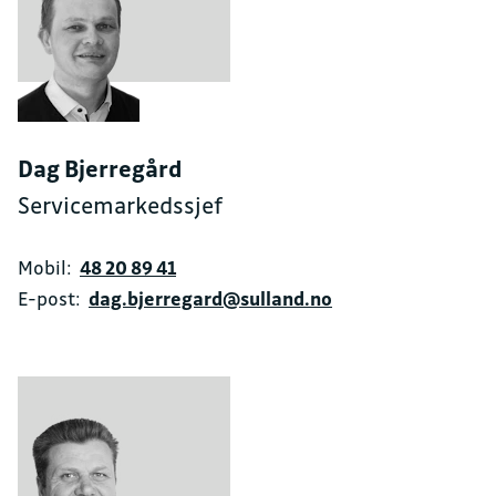
Dag Bjerregård
Servicemarkedssjef
Mobil:
48 20 89 41
E-post:
dag.bjerregard@sulland.no