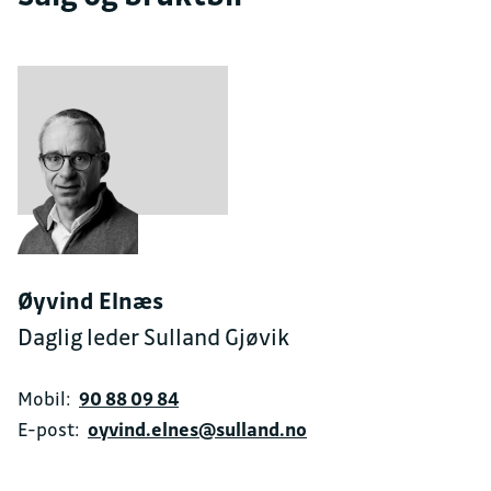
Øyvind Elnæs
Daglig leder Sulland Gjøvik
Mobil:
90 88 09 84
E-post:
oyvind.elnes@sulland.no