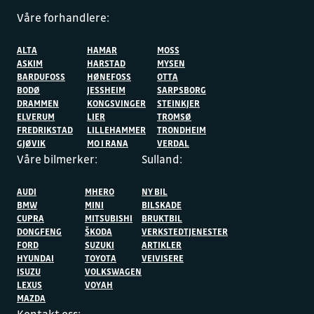
Våre forhandlere:
ALTA
HAMAR
MOSS
ASKIM
HARSTAD
MYSEN
BARDUFOSS
HØNEFOSS
OTTA
BODØ
JESSHEIM
SARPSBORG
DRAMMEN
KONGSVINGER
STEINKJER
ELVERUM
LIER
TROMSØ
FREDRIKSTAD
LILLEHAMMER
TRONDHEIM
GJØVIK
MO I RANA
VERDAL
Våre bilmerker:
Sulland:
AUDI
MHERO
NY BIL
BMW
MINI
BILSKADE
CUPRA
MITSUBISHI
BRUKTBIL
DONGFENG
ŠKODA
VERKSTEDTJENESTER
FORD
SUZUKI
ARTIKLER
HYUNDAI
TOYOTA
VEIVISERE
ISUZU
VOLKSWAGEN
LEXUS
VOYAH
MAZDA