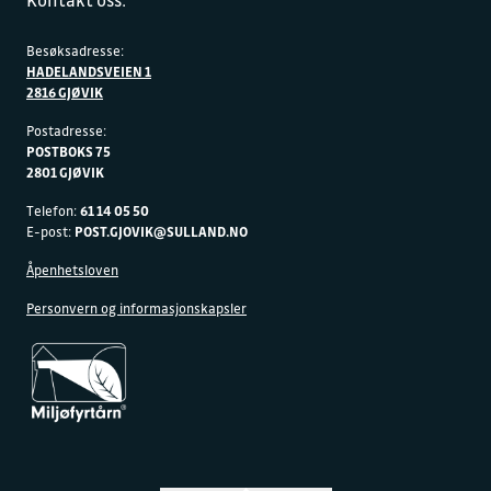
Kontakt oss:
Besøksadresse:
HADELANDSVEIEN 1
2816 GJØVIK
Postadresse:
POSTBOKS 75
2801 GJØVIK
Telefon:
61 14 05 50
E-post:
POST.GJOVIK@SULLAND.NO
Åpenhetsloven
Personvern og informasjonskapsler