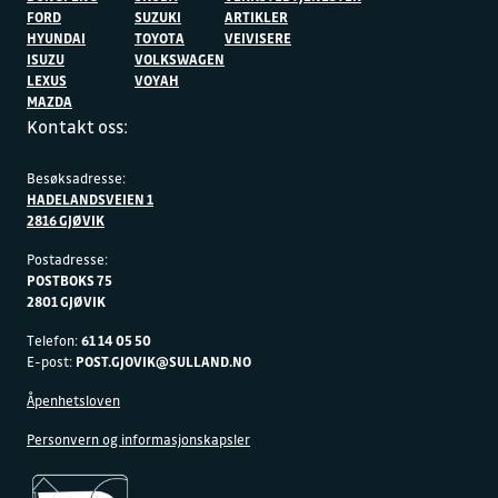
FORD
SUZUKI
ARTIKLER
HYUNDAI
TOYOTA
VEIVISERE
ISUZU
VOLKSWAGEN
LEXUS
VOYAH
MAZDA
Kontakt oss:
Besøksadresse:
HADELANDSVEIEN 1
2816 GJØVIK
Postadresse:
POSTBOKS 75
2801 GJØVIK
Telefon:
61 14 05 50
E-post:
POST.GJOVIK@SULLAND.NO
Åpenhetsloven
Personvern og informasjonskapsler