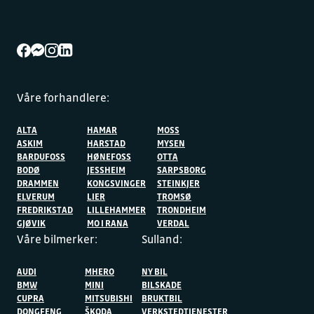
Våre forhandlere:
ALTA
HAMAR
MOSS
ASKIM
HARSTAD
MYSEN
BARDUFOSS
HØNEFOSS
OTTA
BODØ
JESSHEIM
SARPSBORG
DRAMMEN
KONGSVINGER
STEINKJER
ELVERUM
LIER
TROMSØ
FREDRIKSTAD
LILLEHAMMER
TRONDHEIM
GJØVIK
MO I RANA
VERDAL
Våre bilmerker:
Sulland:
AUDI
MHERO
NY BIL
BMW
MINI
BILSKADE
CUPRA
MITSUBISHI
BRUKTBIL
DONGFENG
ŠKODA
VERKSTEDTJENESTER