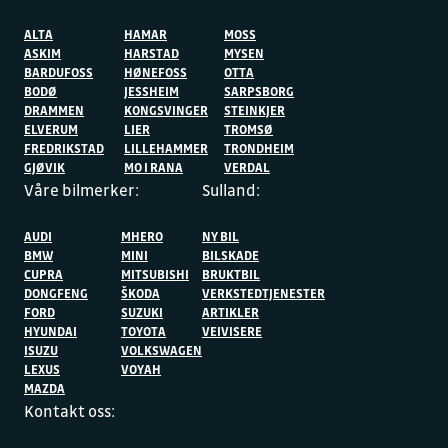
ALTA
HAMAR
MOSS
ASKIM
HARSTAD
MYSEN
BARDUFOSS
HØNEFOSS
OTTA
BODØ
JESSHEIM
SARPSBORG
DRAMMEN
KONGSVINGER
STEINKJER
ELVERUM
LIER
TROMSØ
FREDRIKSTAD
LILLEHAMMER
TRONDHEIM
GJØVIK
MO I RANA
VERDAL
Våre bilmerker:
Sulland:
AUDI
MHERO
NY BIL
BMW
MINI
BILSKADE
CUPRA
MITSUBISHI
BRUKTBIL
DONGFENG
ŠKODA
VERKSTEDTJENESTER
FORD
SUZUKI
ARTIKLER
HYUNDAI
TOYOTA
VEIVISERE
ISUZU
VOLKSWAGEN
LEXUS
VOYAH
MAZDA
Kontakt oss: