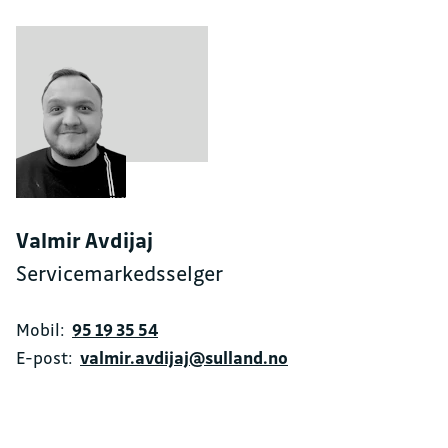
Valmir Avdijaj
Servicemarkedsselger
Mobil:
95 19 35 54
E-post:
valmir.avdijaj@sulland.no