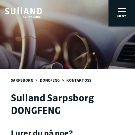
MENY
SARPSBORG
SARPSBORG
>
DONGFENG
>
KONTAKT OSS
Sulland Sarpsborg
DONGFENG
Lurer du på noe?