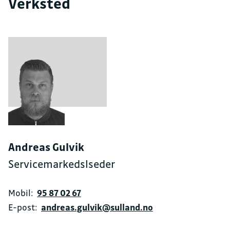
Verksted
Andreas Gulvik
Servicemarkedslseder
Mobil:
95 87 02 67
E-post:
andreas.gulvik@sulland.no