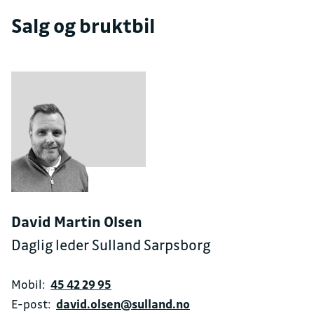
Salg og bruktbil
David Martin Olsen
Daglig leder Sulland Sarpsborg
Mobil:
45 42 29 95
E-post:
david.olsen@sulland.no