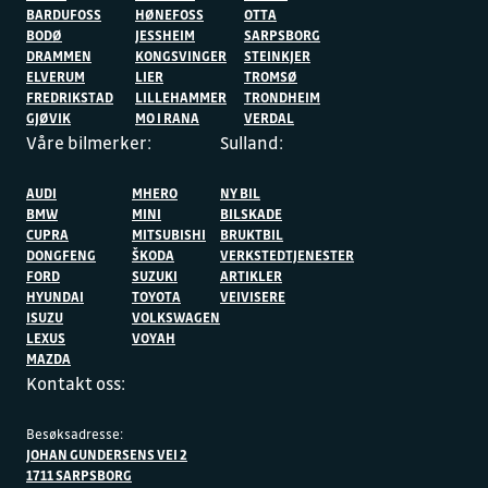
BARDUFOSS
HØNEFOSS
OTTA
BODØ
JESSHEIM
SARPSBORG
DRAMMEN
KONGSVINGER
STEINKJER
ELVERUM
LIER
TROMSØ
FREDRIKSTAD
LILLEHAMMER
TRONDHEIM
GJØVIK
MO I RANA
VERDAL
Våre bilmerker:
Sulland:
AUDI
MHERO
NY BIL
BMW
MINI
BILSKADE
CUPRA
MITSUBISHI
BRUKTBIL
DONGFENG
ŠKODA
VERKSTEDTJENESTER
FORD
SUZUKI
ARTIKLER
HYUNDAI
TOYOTA
VEIVISERE
ISUZU
VOLKSWAGEN
LEXUS
VOYAH
MAZDA
Kontakt oss:
Besøksadresse:
JOHAN GUNDERSENS VEI 2
1711 SARPSBORG