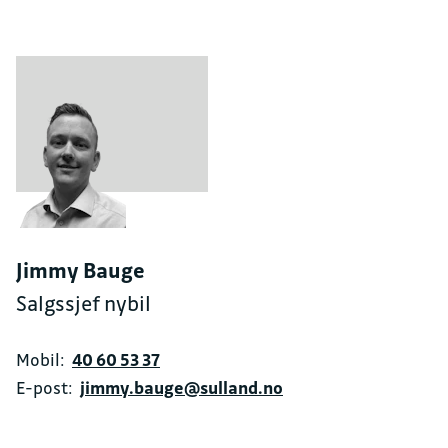
Jimmy Bauge
Salgssjef nybil
Mobil:
40 60 53 37
E-post:
jimmy.bauge@sulland.no