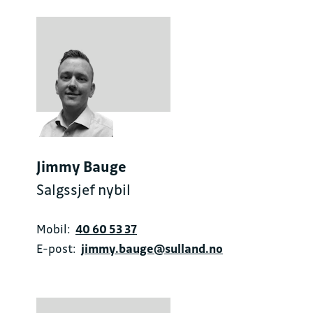
Jimmy Bauge
Salgssjef nybil
Mobil:
40 60 53 37
E-post:
jimmy.bauge@sulland.no