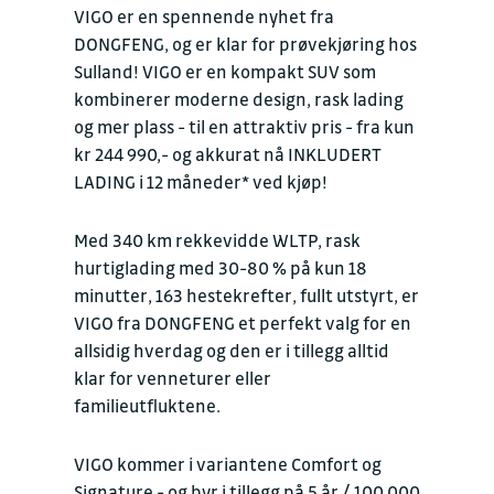
VIGO er en spennende nyhet fra
DONGFENG, og er klar for prøvekjøring hos
Sulland! VIGO er en kompakt SUV som
kombinerer moderne design, rask lading
og mer plass - til en attraktiv pris - fra kun
kr 244 990,- og akkurat nå INKLUDERT
LADING i 12 måneder* ved kjøp!
Med 340 km rekkevidde WLTP, rask
hurtiglading med 30-80 % på kun 18
minutter, 163 hestekrefter, fullt utstyrt, er
VIGO fra DONGFENG et perfekt valg for en
allsidig hverdag og den er i tillegg alltid
klar for venneturer eller
familieutfluktene.
VIGO kommer i variantene Comfort og
Signature - og byr i tillegg på 5 år / 100 000