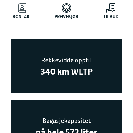
KONTAKT
PRØVEKJØR
TILBUD
Rekkevidde opptil
340 km WLTP
Bagasjekapasitet
på hele 572 liter