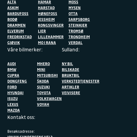
ALTA
HAMAR
MOSS
ASKIM
HARSTAD
MYSEN
BARDUFOSS
HØNEFOSS
OTTA
BODØ
JESSHEIM
SARPSBORG
DRAMMEN
KONGSVINGER
STEINKJER
ELVERUM
LIER
TROMSØ
FREDRIKSTAD
LILLEHAMMER
TRONDHEIM
GJØVIK
MO I RANA
VERDAL
Våre bilmerker:
Sulland:
AUDI
MHERO
NY BIL
BMW
MINI
BILSKADE
CUPRA
MITSUBISHI
BRUKTBIL
DONGFENG
ŠKODA
VERKSTEDTJENESTER
FORD
SUZUKI
ARTIKLER
HYUNDAI
TOYOTA
VEIVISERE
ISUZU
VOLKSWAGEN
LEXUS
VOYAH
MAZDA
Kontakt oss:
Besøksadresse:
JOHAN GUNDERSENS VEI 2