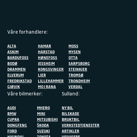
Våre forhandlere:
ALTA
HAMAR
MOSS
ASKIM
HARSTAD
MYSEN
BARDUFOSS
HØNEFOSS
OTTA
BODØ
JESSHEIM
SARPSBORG
DRAMMEN
KONGSVINGER
STEINKJER
ELVERUM
LIER
TROMSØ
FREDRIKSTAD
LILLEHAMMER
TRONDHEIM
GJØVIK
MO I RANA
VERDAL
Våre bilmerker:
Sulland:
AUDI
MHERO
NY BIL
BMW
MINI
BILSKADE
CUPRA
MITSUBISHI
BRUKTBIL
DONGFENG
ŠKODA
VERKSTEDTJENESTER
FORD
SUZUKI
ARTIKLER
HYUNDAI
TOYOTA
VEIVISERE