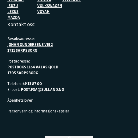
ISUZU
VOLKSWAGEN
LEXUS
VOYAH
MAZDA
Kontakt oss:
Besøksadresse:
JOHAN GUNDERSENS VEI 2
1711 SARPSBORG
Postadresse:
POSTBOKS 1164 VALASKJOLD
1705 SARPSBORG
Telefon:
69 13 87 00
E-post:
POST.FSA@SULLAND.NO
Åpenhetsloven
Personvern og informasjonskapsler