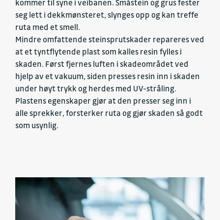
kommer til syne i veibanen. Småstein og grus fester
seg lett i dekkmønsteret, slynges opp og kan treffe
ruta med et smell.
Mindre omfattende steinsprutskader repareres ved
at et tyntflytende plast som kalles resin fylles i
skaden. Først fjernes luften i skadeområdet ved
hjelp av et vakuum, siden presses resin inn i skaden
under høyt trykk og herdes med UV-stråling.
Plastens egenskaper gjør at den presser seg inn i
alle sprekker, forsterker ruta og gjør skaden så godt
som usynlig.