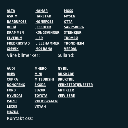
ALTA
HAMAR
MOSS
ASKIM
HARSTAD
MYSEN
BARDUFOSS
HØNEFOSS
OTTA
BODØ
JESSHEIM
SARPSBORG
DRAMMEN
KONGSVINGER
STEINKJER
ELVERUM
LIER
TROMSØ
FREDRIKSTAD
LILLEHAMMER
TRONDHEIM
GJØVIK
MO I RANA
VERDAL
Våre bilmerker:
Sulland:
AUDI
MHERO
NY BIL
BMW
MINI
BILSKADE
CUPRA
MITSUBISHI
BRUKTBIL
DONGFENG
ŠKODA
VERKSTEDTJENESTER
FORD
SUZUKI
ARTIKLER
HYUNDAI
TOYOTA
VEIVISERE
ISUZU
VOLKSWAGEN
LEXUS
VOYAH
MAZDA
Kontakt oss: