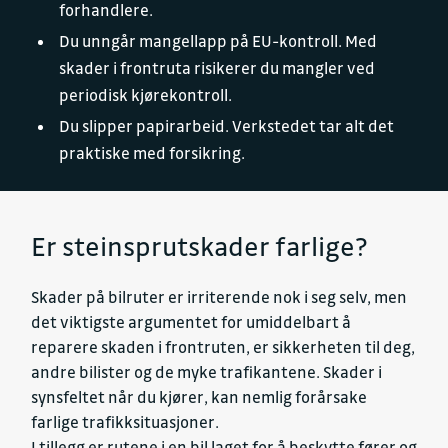
forhandlere.
Du unngår mangellapp på EU-kontroll. Med
skader i frontruta risikerer du mangler ved
periodisk kjørekontroll.
Du slipper papirarbeid. Verkstedet tar alt det
praktiske med forsikring.
Er steinsprutskader farlige?
Skader på bilruter er irriterende nok i seg selv, men
det viktigste argumentet for umiddelbart å
reparere skaden i frontruten, er sikkerheten til deg,
andre bilister og de myke trafikantene. Skader i
synsfeltet når du kjører, kan nemlig forårsake
farlige trafikksituasjoner.
I tillegg er rutene i en bil laget for å beskytte fører og