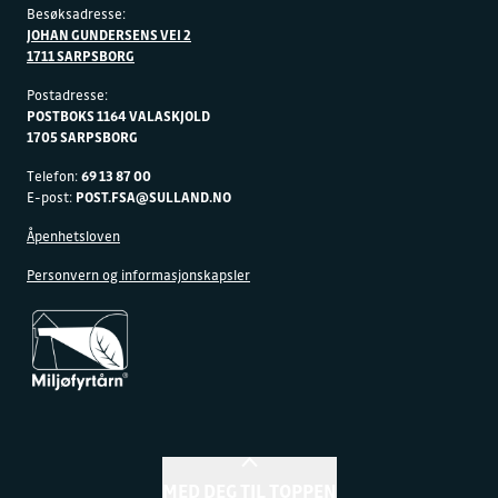
Besøksadresse:
JOHAN GUNDERSENS VEI 2
1711 SARPSBORG
Postadresse:
POSTBOKS 1164 VALASKJOLD
1705 SARPSBORG
Telefon:
69 13 87 00
E-post:
POST.FSA@SULLAND.NO
Åpenhetsloven
Personvern og informasjonskapsler
MED DEG TIL TOPPEN