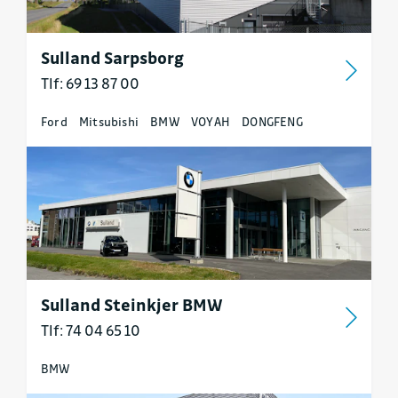
Sulland Sarpsborg
Tlf: 69 13 87 00
Ford
Mitsubishi
BMW
VOYAH
DONGFENG
Sulland Steinkjer BMW
Tlf: 74 04 65 10
BMW