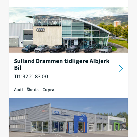
Sulland Drammen tidligere Albjerk
Bil
Tlf: 32 21 83 00
Audi
Škoda
Cupra