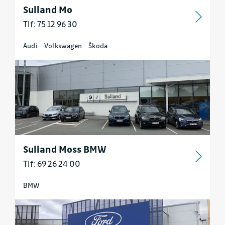
Sulland Mo
Tlf: 75 12 96 30
Audi
Volkswagen
Škoda
Sulland Moss BMW
Tlf: 69 26 24 00
BMW