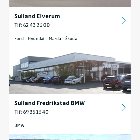
Sulland Elverum
Tlf: 62 43 26 00
Ford
Hyundai
Mazda
Škoda
Sulland Fredrikstad BMW
Tlf: 69 35 16 40
BMW