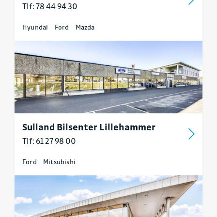
Tlf: 78 44 94 30
Hyundai
Ford
Mazda
Sulland Bilsenter Lillehammer
Tlf: 61 27 98 00
Ford
Mitsubishi