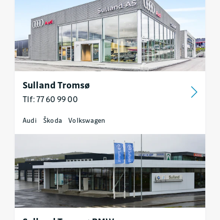
Sulland Tromsø
Tlf: 77 60 99 00
Audi
Škoda
Volkswagen