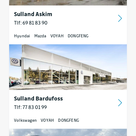
Sulland Askim
Tlf: 69 81 83 90
Hyundai
Mazda
VOYAH
DONGFENG
Sulland Bardufoss
Tlf: 77 83 01 99
Volkswagen
VOYAH
DONGFENG