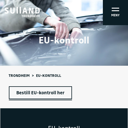
MENY
TRONDHEIM
EU-kontroll
TRONDHEIM
>
EU-KONTROLL
Bestill EU-kontroll her
EU-kontroll