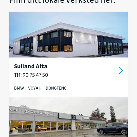
Sulland Alta
Tlf: 90 75 47 50
BMW
VOYAH
DONGFENG