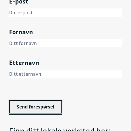
E-post
Fornavn
Etternavn
Send forespørsel
Finn ditt lokale verksted her: