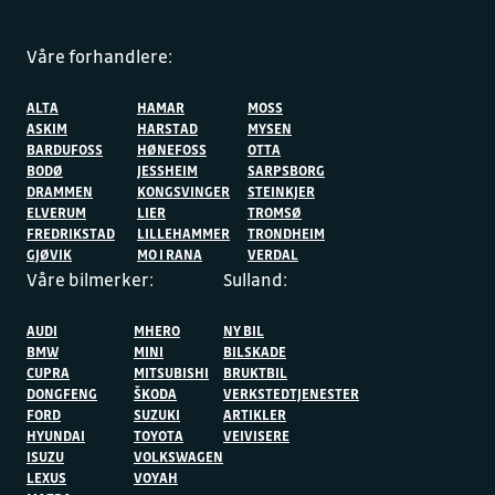
Våre forhandlere:
ALTA
HAMAR
MOSS
ASKIM
HARSTAD
MYSEN
BARDUFOSS
HØNEFOSS
OTTA
BODØ
JESSHEIM
SARPSBORG
DRAMMEN
KONGSVINGER
STEINKJER
ELVERUM
LIER
TROMSØ
FREDRIKSTAD
LILLEHAMMER
TRONDHEIM
GJØVIK
MO I RANA
VERDAL
Våre bilmerker:
Sulland:
AUDI
MHERO
NY BIL
BMW
MINI
BILSKADE
CUPRA
MITSUBISHI
BRUKTBIL
DONGFENG
ŠKODA
VERKSTEDTJENESTER
FORD
SUZUKI
ARTIKLER
HYUNDAI
TOYOTA
VEIVISERE
ISUZU
VOLKSWAGEN
LEXUS
VOYAH