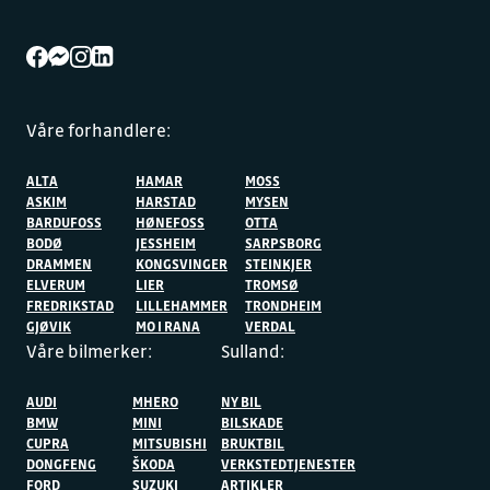
Våre forhandlere:
ALTA
HAMAR
MOSS
ASKIM
HARSTAD
MYSEN
BARDUFOSS
HØNEFOSS
OTTA
BODØ
JESSHEIM
SARPSBORG
DRAMMEN
KONGSVINGER
STEINKJER
ELVERUM
LIER
TROMSØ
FREDRIKSTAD
LILLEHAMMER
TRONDHEIM
GJØVIK
MO I RANA
VERDAL
Våre bilmerker:
Sulland:
AUDI
MHERO
NY BIL
BMW
MINI
BILSKADE
CUPRA
MITSUBISHI
BRUKTBIL
DONGFENG
ŠKODA
VERKSTEDTJENESTER
FORD
SUZUKI
ARTIKLER