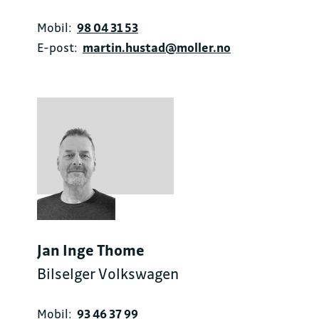
Mobil:
98 04 31 53
E-post:
martin.hustad@moller.no
Jan Inge Thome
Bilselger Volkswagen
Mobil:
93 46 37 99