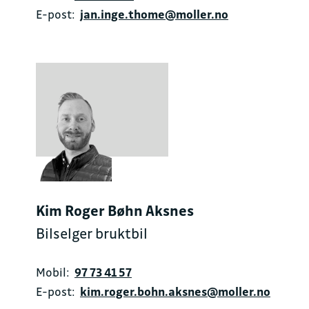
E-post:
jan.inge.thome@moller.no
Kim Roger Bøhn Aksnes
Bilselger bruktbil
Mobil:
97 73 41 57
E-post:
kim.roger.bohn.aksnes@moller.no