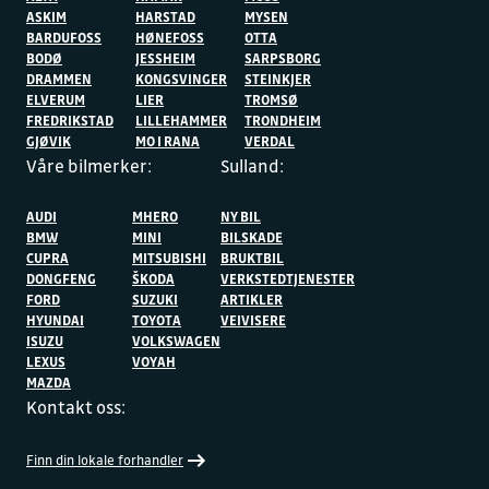
ASKIM
HARSTAD
MYSEN
BARDUFOSS
HØNEFOSS
OTTA
BODØ
JESSHEIM
SARPSBORG
DRAMMEN
KONGSVINGER
STEINKJER
ELVERUM
LIER
TROMSØ
FREDRIKSTAD
LILLEHAMMER
TRONDHEIM
GJØVIK
MO I RANA
VERDAL
Våre bilmerker:
Sulland:
AUDI
MHERO
NY BIL
BMW
MINI
BILSKADE
CUPRA
MITSUBISHI
BRUKTBIL
DONGFENG
ŠKODA
VERKSTEDTJENESTER
FORD
SUZUKI
ARTIKLER
HYUNDAI
TOYOTA
VEIVISERE
ISUZU
VOLKSWAGEN
LEXUS
VOYAH
MAZDA
Kontakt oss:
Finn din lokale forhandler