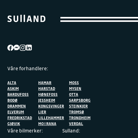
Våre forhandlere:
ALTA
HAMAR
MOSS
ASKIM
HARSTAD
MYSEN
BARDUFOSS
HØNEFOSS
OTTA
BODØ
JESSHEIM
SARPSBORG
DRAMMEN
KONGSVINGER
STEINKJER
ELVERUM
LIER
TROMSØ
FREDRIKSTAD
LILLEHAMMER
TRONDHEIM
GJØVIK
MO I RANA
VERDAL
Våre bilmerker:
Sulland: