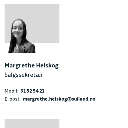
Margrethe Helskog
Salgssekretær
Mobil:
91 52 54 21
E-post:
margrethe.helskog@sulland.no