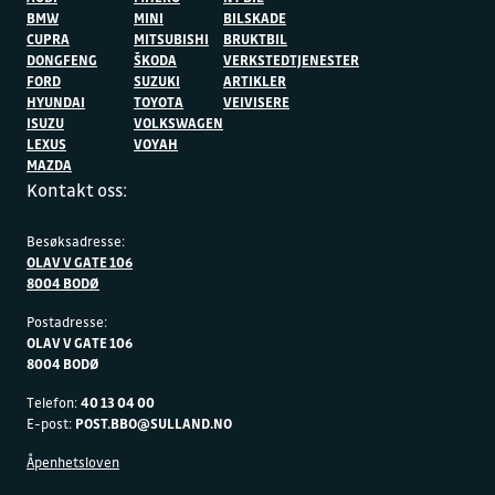
BMW
MINI
BILSKADE
CUPRA
MITSUBISHI
BRUKTBIL
DONGFENG
ŠKODA
VERKSTEDTJENESTER
FORD
SUZUKI
ARTIKLER
HYUNDAI
TOYOTA
VEIVISERE
ISUZU
VOLKSWAGEN
LEXUS
VOYAH
MAZDA
Kontakt oss:
Besøksadresse:
OLAV V GATE 106
8004 BODØ
Postadresse:
OLAV V GATE 106
8004 BODØ
Telefon:
40 13 04 00
E-post:
POST.BBO@SULLAND.NO
Åpenhetsloven