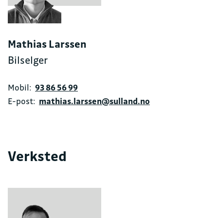
Mathias Larssen
Bilselger
Mobil:
93 86 56 99
E-post:
mathias.larssen@sulland.no
Verksted