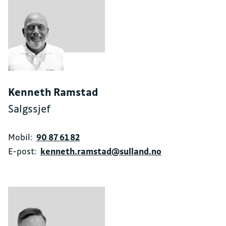
Kenneth Ramstad
Salgssjef
Mobil:
90 87 61 82
E-post:
kenneth.ramstad@sulland.no