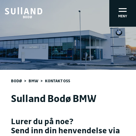
MENY
BODØ
BODØ
>
BMW
>
KONTAKT OSS
Sulland Bodø BMW
Lurer du på noe?
Send inn din henvendelse via