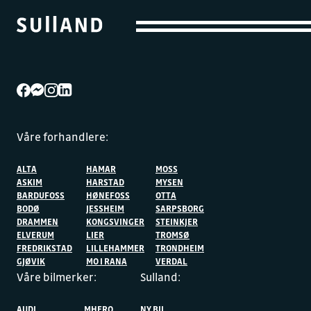
Våre forhandlere:
ALTA
HAMAR
MOSS
ASKIM
HARSTAD
MYSEN
BARDUFOSS
HØNEFOSS
OTTA
BODØ
JESSHEIM
SARPSBORG
DRAMMEN
KONGSVINGER
STEINKJER
ELVERUM
LIER
TROMSØ
FREDRIKSTAD
LILLEHAMMER
TRONDHEIM
GJØVIK
MO I RANA
VERDAL
Våre bilmerker:
Sulland:
AUDI
MHERO
NY BIL