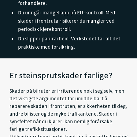
forhandlere.
Du unngår mangellapp på EU-kontroll. Med
skader i frontruta risikerer du mangler ved
periodisk kjørekontroll.
Du slipper papirarbeid. Verkstedet tar alt det
praktiske med forsikring.
Er steinsprutskader farlige?
Skader på bilruter er irriterende nok i seg selv, men
det viktigste argumentet for umiddelbart å
reparere skaden i frontruten, er sikkerheten til deg,
andre bilister og de myke trafikantene. Skader i
synsfeltet når du kjører, kan nemlig forårsake
farlige trafikksituasjoner.
I tillegg er rutene i en bil laget for å beskytte fører og