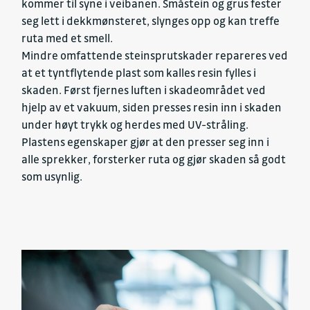
kommer til syne i veibanen. Småstein og grus fester
seg lett i dekkmønsteret, slynges opp og kan treffe
ruta med et smell.
Mindre omfattende steinsprutskader repareres ved
at et tyntflytende plast som kalles resin fylles i
skaden. Først fjernes luften i skadeområdet ved
hjelp av et vakuum, siden presses resin inn i skaden
under høyt trykk og herdes med UV-stråling.
Plastens egenskaper gjør at den presser seg inn i
alle sprekker, forsterker ruta og gjør skaden så godt
som usynlig.