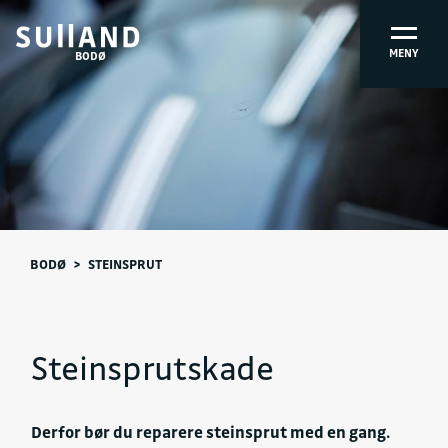
MENY
BODØ
BODØ
>
STEINSPRUT
Steinsprutskade
Derfor bør du reparere steinsprut med en gang.