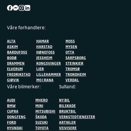
Våre forhandlere:
ALTA
HAMAR
MOSS
ASKIM
HARSTAD
MYSEN
BARDUFOSS
HØNEFOSS
OTTA
BODØ
JESSHEIM
SARPSBORG
DRAMMEN
KONGSVINGER
STEINKJER
ELVERUM
LIER
TROMSØ
FREDRIKSTAD
LILLEHAMMER
TRONDHEIM
GJØVIK
MO I RANA
VERDAL
Våre bilmerker:
Sulland:
AUDI
MHERO
NY BIL
BMW
MINI
BILSKADE
CUPRA
MITSUBISHI
BRUKTBIL
DONGFENG
ŠKODA
VERKSTEDTJENESTER
FORD
SUZUKI
ARTIKLER
HYUNDAI
TOYOTA
VEIVISERE