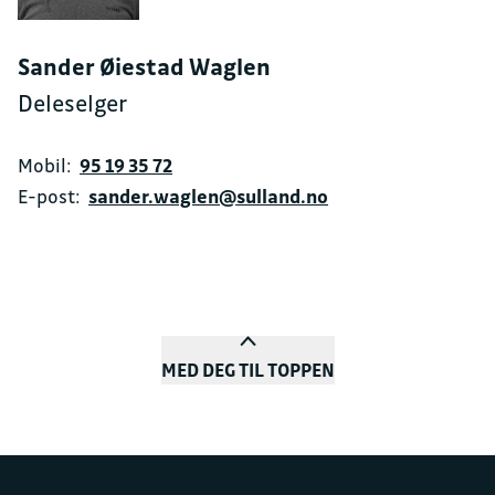
Sander Øiestad Waglen
Deleselger
Mobil:
95 19 35 72
E-post:
sander.waglen@sulland.no
MED DEG TIL TOPPEN