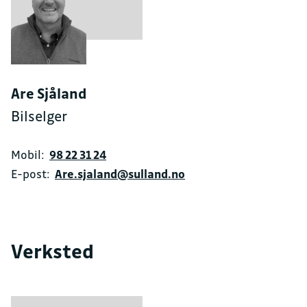
Are Sjåland
Bilselger
Mobil:
98 22 31 24
E-post:
Are.sjaland@sulland.no
Verksted