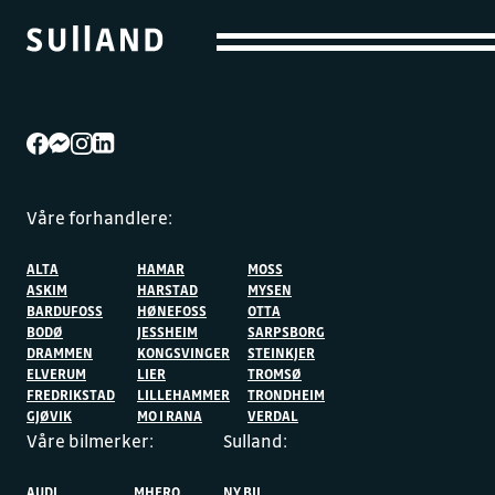
Våre forhandlere:
ALTA
HAMAR
MOSS
ASKIM
HARSTAD
MYSEN
BARDUFOSS
HØNEFOSS
OTTA
BODØ
JESSHEIM
SARPSBORG
DRAMMEN
KONGSVINGER
STEINKJER
ELVERUM
LIER
TROMSØ
FREDRIKSTAD
LILLEHAMMER
TRONDHEIM
GJØVIK
MO I RANA
VERDAL
Våre bilmerker:
Sulland:
AUDI
MHERO
NY BIL