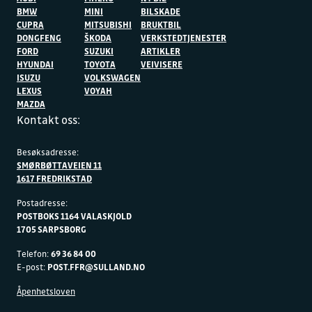
BMW
MINI
BILSKADE
CUPRA
MITSUBISHI
BRUKTBIL
DONGFENG
ŠKODA
VERKSTEDTJENESTER
FORD
SUZUKI
ARTIKLER
HYUNDAI
TOYOTA
VEIVISERE
ISUZU
VOLKSWAGEN
LEXUS
VOYAH
MAZDA
Kontakt oss:
Besøksadresse:
SMØRBØTTAVEIEN 11
1617 FREDRIKSTAD
Postadresse:
POSTBOKS 1164 VALASKJOLD
1705 SARPSBORG
Telefon:
69 36 84 00
E-post:
POST.FFR@SULLAND.NO
Åpenhetsloven