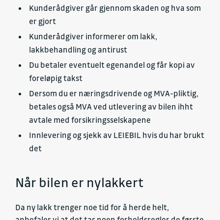
Kunderådgiver går gjennom skaden og hva som
er gjort
Kunderådgiver informerer om lakk,
lakkbehandling og antirust
Du betaler eventuelt egenandel og får kopi av
foreløpig takst
Dersom du er næringsdrivende og MVA-pliktig,
betales også MVA ved utlevering av bilen ihht
avtale med forsikringsselskapene
Innlevering og sjekk av LEIEBIL hvis du har brukt
det
Når bilen er nylakkert
Da ny lakk trenger noe tid for å herde helt,
anbefaler vi at det tas noen forholdsregler de første