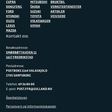
CUPRA
MITSUBISHI
BRUKTBIL
DONGFENG
ŠKODA
VERKSTEDTJENESTER
FORD
SUZUKI
ARTIKLER
HYUNDAI
TOYOTA
VEIVISERE
ISUZU
VOLKSWAGEN
LEXUS
VOYAH
MAZDA
Kontakt oss:
Besøksadresse:
SMØRBØTTAVEIEN 11
1617 FREDRIKSTAD
Postadresse:
POSTBOKS 1164 VALASKJOLD
1705 SARPSBORG
Telefon:
69 36 84 00
E-post:
POST.FFR@SULLAND.NO
Åpenhetsloven
Personvern og informasjonskapsler