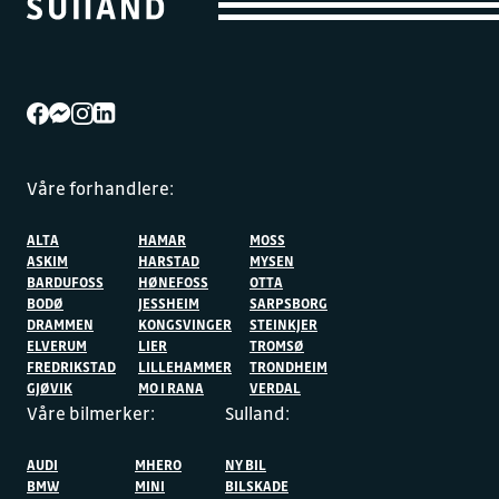
Våre forhandlere:
ALTA
HAMAR
MOSS
ASKIM
HARSTAD
MYSEN
BARDUFOSS
HØNEFOSS
OTTA
BODØ
JESSHEIM
SARPSBORG
DRAMMEN
KONGSVINGER
STEINKJER
ELVERUM
LIER
TROMSØ
FREDRIKSTAD
LILLEHAMMER
TRONDHEIM
GJØVIK
MO I RANA
VERDAL
Våre bilmerker:
Sulland:
AUDI
MHERO
NY BIL
BMW
MINI
BILSKADE