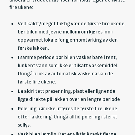
fire ukene:
Ved kaldt/meget fuktig vær de første fire ukene,
bør bilen med jevne mellomrom kjøres inn i
oppvarmet lokale for gjennomtørking av den
ferske lakken.
I samme periode bør bilen vaskes bare i rent,
lunkent vann som ikke er tilsatt vaskemiddel.
Unngå bruk av automatisk vaskemaskin de
første fire ukene.
La aldri tett presenning, plast eller lignende
ligge direkte på lakken over en lengre periode
Polering bør ikke utføres de første fire ukene
etter lakkering. Unngå alltid polering i sterkt
sollys.
Vask bilen jevnlig. Det er viktig å raskt fjerne