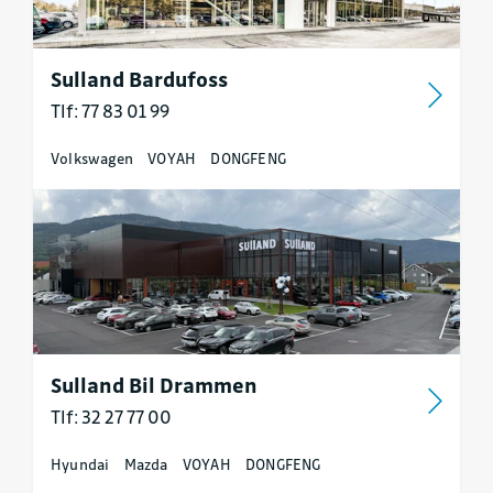
Sulland Bardufoss
Tlf: 77 83 01 99
Volkswagen
VOYAH
DONGFENG
Sulland Bil Drammen
Tlf: 32 27 77 00
Hyundai
Mazda
VOYAH
DONGFENG