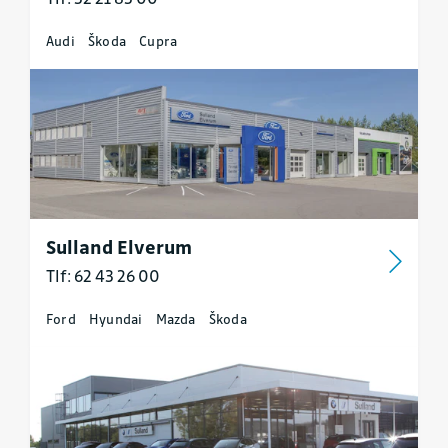
Audi
Škoda
Cupra
Sulland Elverum
Tlf: 62 43 26 00
Ford
Hyundai
Mazda
Škoda