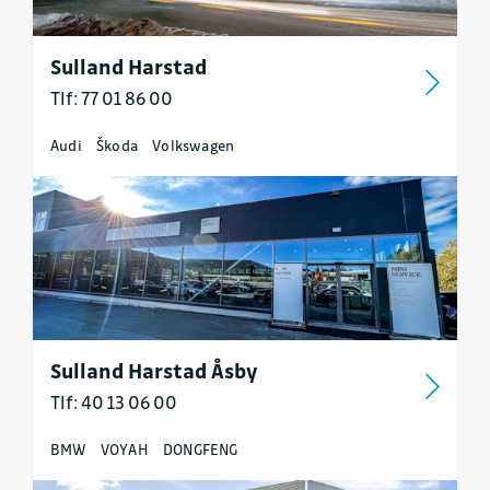
Sulland Harstad
Tlf: 77 01 86 00
Audi
Škoda
Volkswagen
Sulland Harstad Åsby
Tlf: 40 13 06 00
BMW
VOYAH
DONGFENG