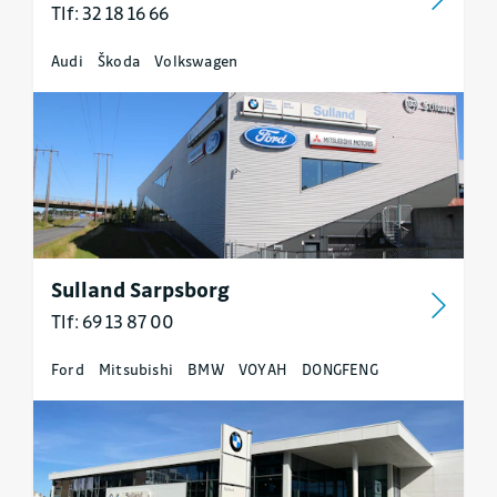
Tlf: 32 18 16 66
Audi
Škoda
Volkswagen
Sulland Sarpsborg
Tlf: 69 13 87 00
Ford
Mitsubishi
BMW
VOYAH
DONGFENG