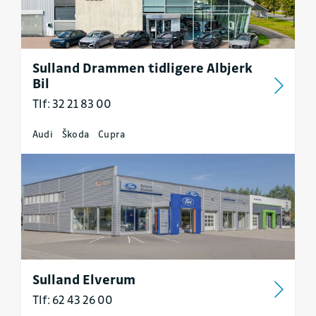
Sulland Drammen tidligere Albjerk
Bil
Tlf: 32 21 83 00
Audi
Škoda
Cupra
Sulland Elverum
Tlf: 62 43 26 00