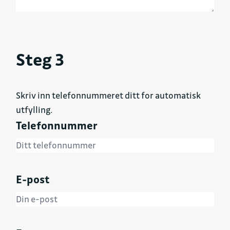
Steg 3
Skriv inn telefonnummeret ditt for automatisk
utfylling.
Telefonnummer
E-post