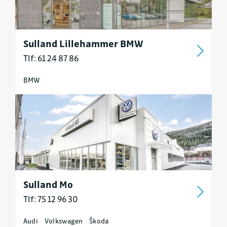
Sulland Lillehammer BMW
Tlf: 61 24 87 86
BMW
Sulland Mo
Tlf: 75 12 96 30
Audi
Volkswagen
Škoda