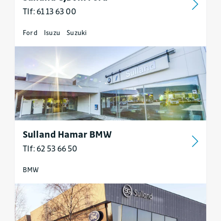
Tlf: 61 13 63 00
Ford
Isuzu
Suzuki
Sulland Hamar BMW
Tlf: 62 53 66 50
BMW