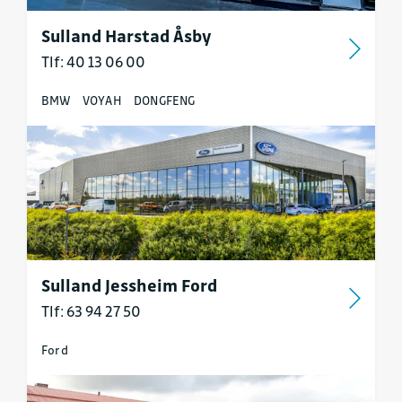
Sulland Harstad Åsby
Tlf: 40 13 06 00
BMW
VOYAH
DONGFENG
Sulland Jessheim Ford
Tlf: 63 94 27 50
Ford