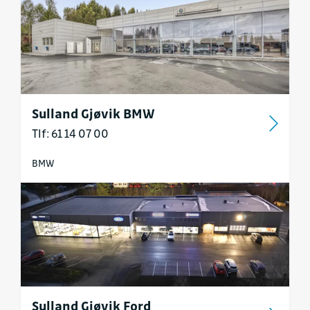
Sulland Gjøvik BMW
Tlf: 61 14 07 00
BMW
Sulland Gjøvik Ford