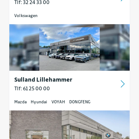
Tlf: 32 24 33 00
Volkswagen
Sulland Lillehammer
Tlf: 61 25 00 00
Mazda
Hyundai
VOYAH
DONGFENG