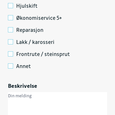
Hjulskift
Økonomiservice 5+
Reparasjon
Lakk / karosseri
Frontrute / steinsprut
Annet
Beskrivelse