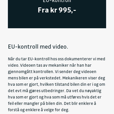
Fra kr 995,-
EU-kontroll med video.
Når du tar EU-kontroll hos oss dokumenterer vi med
video. Videoen tas av mekaniker når han har
gjennomgått kontrollen. Vi sender deg videoen
mens bilen er på verkstedet. Mekanikeren viser deg
hva som er gjort, hvilken tilstand bilen din er i og om
det evt må gjøres utbedringer. Da vet du nøyaktig
hva som er gjort og hva som må utføres hvis det er
feil eller mangler på bilen din. Det blir enklere å
forstå og enklere å velge for deg.