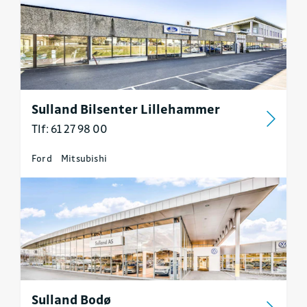
Sulland Bilsenter Lillehammer
Tlf: 61 27 98 00
Ford
Mitsubishi
Sulland Bodø