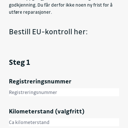
godkjenning. Du får derfor ikke noen ny frist for å
utføre reparasjoner.
Bestill EU-kontroll her:
Steg 1
Registreringsnummer
Kilometerstand (valgfritt)