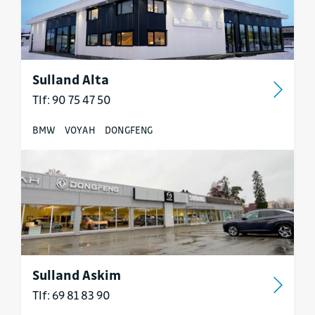
Sulland Alta
Tlf: 90 75 47 50
BMW
VOYAH
DONGFENG
Sulland Askim
Tlf: 69 81 83 90