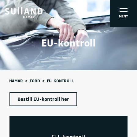
MENY
HAMAR
EU-kontroll
HAMAR
>
FORD
>
EU-KONTROLL
Bestill EU-kontroll her
EU-kontroll