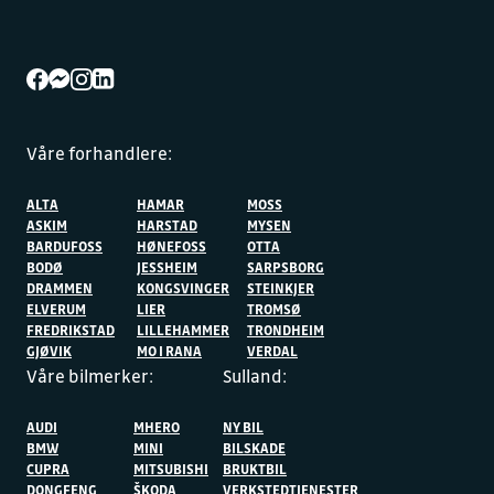
Våre forhandlere:
ALTA
HAMAR
MOSS
ASKIM
HARSTAD
MYSEN
BARDUFOSS
HØNEFOSS
OTTA
BODØ
JESSHEIM
SARPSBORG
DRAMMEN
KONGSVINGER
STEINKJER
ELVERUM
LIER
TROMSØ
FREDRIKSTAD
LILLEHAMMER
TRONDHEIM
GJØVIK
MO I RANA
VERDAL
Våre bilmerker:
Sulland:
AUDI
MHERO
NY BIL
BMW
MINI
BILSKADE
CUPRA
MITSUBISHI
BRUKTBIL
DONGFENG
ŠKODA
VERKSTEDTJENESTER