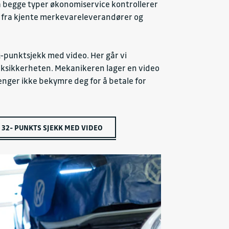
r. På begge typer økonomiservice kontrollerer
ler fra kjente merkevareleverandører og
32-punktsjekk med video. Her går vi
ikksikkerheten. Mekanikeren lager en video
enger ikke bekymre deg for å betale for
32- PUNKTS SJEKK MED VIDEO