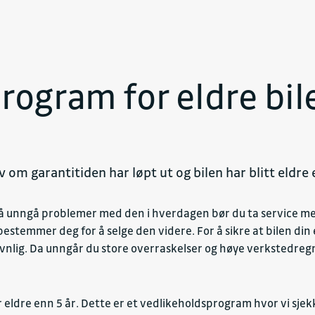
rogram for eldre bil
lv om garantitiden har løpt ut og bilen har blitt eldre 
for å unngå problemer med den i hverdagen bør du ta service 
bestemmer deg for å selge den videre. For å sikre at bilen din e
evnlig. Da unngår du store overraskelser og høye verkstedreg
ler eldre enn 5 år. Dette er et vedlikeholdsprogram hvor vi sj