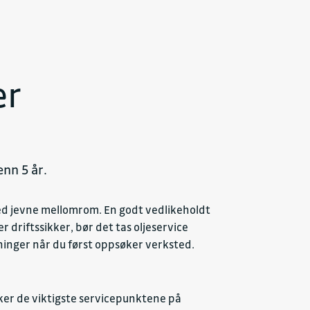
er
enn 5 år.
med jevne mellomrom. En godt vedlikeholdt
r driftssikker, bør det tas oljeservice
ninger når du først oppsøker verksted.
ekker de viktigste servicepunktene på