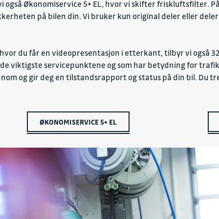
yr vi også Økonomiservice 5+ EL, hvor vi skifter friskluftsfilte
kkerheten på bilen din. Vi bruker kun original deler eller de
 hvor du får en videopresentasjon i etterkant, tilbyr vi også 
 de viktigste servicepunktene og som har betydning for traf
nom og gir deg en tilstandsrapport og status på din bil. Du tr
ØKONOMISERVICE 5+ EL