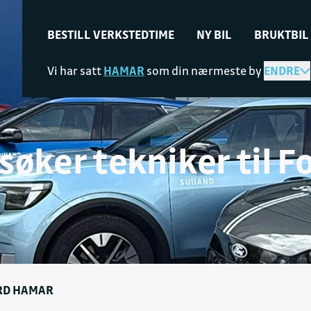
BESTILL VERKSTEDTIME
NY BIL
BRUKTBIL
Vi har satt
HAMAR
som din nærmeste by
ENDRE
 søker tekniker til F
ORD HAMAR