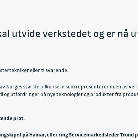
al utvide verkstedet og er nå u
tertekniker eller tilsvarende.
 et av Norges største bilkonsern som representerer noen av ve
 påfyll og utfordringer på nye teknologier og produkter fra pro
tende prat.
kingskipet på Hamar, eller ring Servicemarkedsleder Trond 