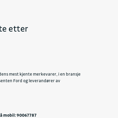
te etter
rdens mest kjente merkevarer, i en bransje
dusenten Ford og leverandører av
på mobil: 90067787