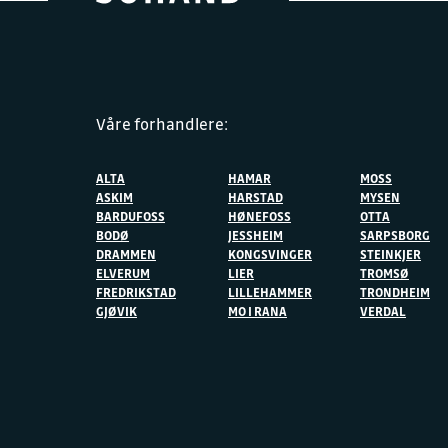
Våre forhandlere:
ALTA
HAMAR
MOSS
ASKIM
HARSTAD
MYSEN
BARDUFOSS
HØNEFOSS
OTTA
BODØ
JESSHEIM
SARPSBORG
DRAMMEN
KONGSVINGER
STEINKJER
ELVERUM
LIER
TROMSØ
FREDRIKSTAD
LILLEHAMMER
TRONDHEIM
GJØVIK
MO I RANA
VERDAL