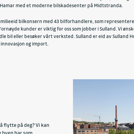
 på Hamar med et moderne bilskadesenter på Midtstranda.
amilieeid bilkonsern med 43 bilforhandlere, som representerer
Fornøyde kunder er viktig for oss som jobber i Sulland. Vi øn
ndle bil eller besøker vårt verksted. Sulland er eid av Sulland
, innovasjon og import.
å flytte på deg? Vi kan
e byen har som