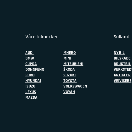
Våre bilmerker:
Sulland:
AUDI
MHERO
NY BIL
BMW
MINI
BILSKADE
CUPRA
MITSUBISHI
BRUKTBIL
DONGFENG
ŠKODA
VERKSTED
FORD
SUZUKI
ARTIKLER
HYUNDAI
TOYOTA
VEIVISERE
ISUZU
VOLKSWAGEN
LEXUS
VOYAH
MAZDA