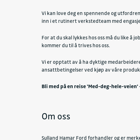
Vi kan love deg en spennende og utfordrende
inn i et rutinert verkstedteam med engasje
For at du skal lykkes hos oss må du like å 
kommer du til å trives hos oss.
Vi er opptatt av å ha dyktige medarbeidere
ansattbetingelser ved kjøp av våre produkt
Bli med på en reise 'Med-deg-hele-veien' – 
Om oss
Sulland Hamar Ford forhandler og er merkev