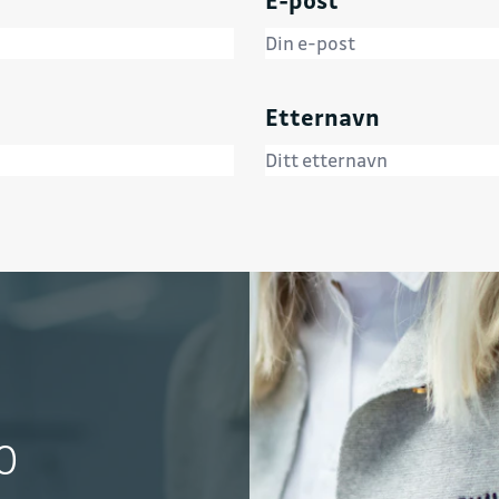
Etternavn
o