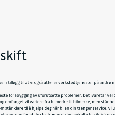
skift
 i tillegg til at vi også utfører verkstedtjenester på andre me
beste forebygging av uforutsette problemer. Det ivaretar verd
 og omfanget vil variere fra bilmerke til bilmerke, men står be
m står klare til å hjelpe deg når bilen din trenger service. 
odusentene for at de skal kunne gi den enkelte bil riktig repa