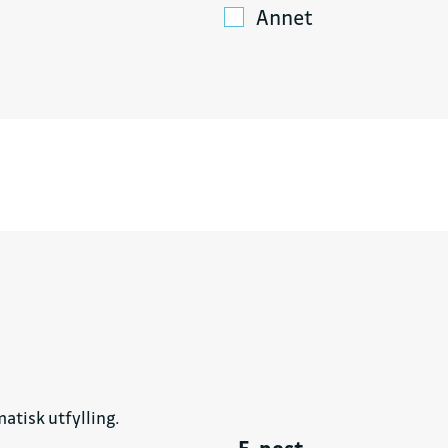
Annet
atisk utfylling.
E-post