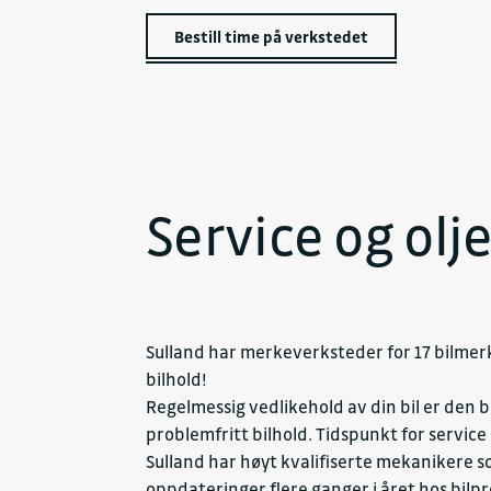
Bestill time på verkstedet
Service og olje
Sulland har merkeverksteder for 17 bilmerker
bilhold!
Regelmessig vedlikehold av din bil er den 
problemfritt bilhold. Tidspunkt for service
Sulland har høyt kvalifiserte mekanikere so
oppdateringer flere ganger i året hos bilpr