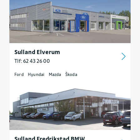
Sulland Elverum
Tlf: 62 43 26 00
Ford
Hyundai
Mazda
Škoda
Sulland Fredrikstad BMW