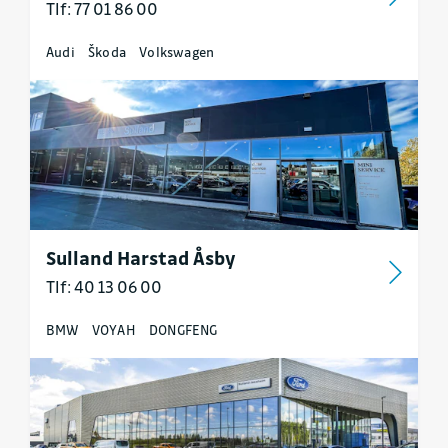
Tlf: 77 01 86 00
Audi
Škoda
Volkswagen
Sulland Harstad Åsby
Tlf: 40 13 06 00
BMW
VOYAH
DONGFENG