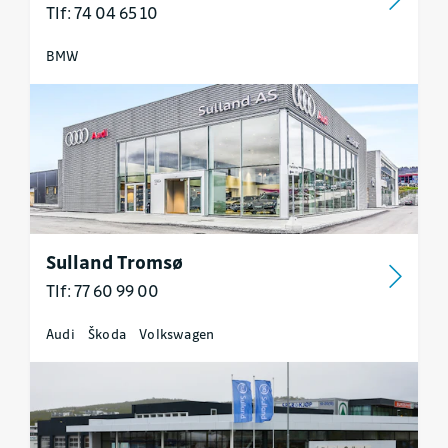
Tlf: 74 04 65 10
BMW
Sulland Tromsø
Tlf: 77 60 99 00
Audi
Škoda
Volkswagen