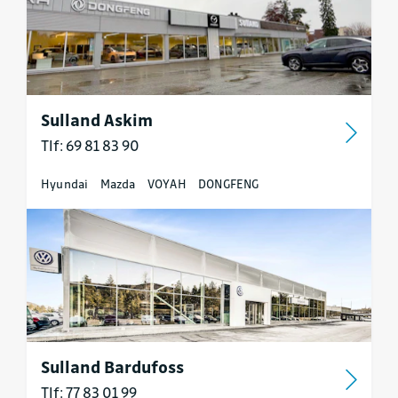
Sulland Askim
Tlf: 69 81 83 90
Hyundai
Mazda
VOYAH
DONGFENG
Sulland Bardufoss
Tlf: 77 83 01 99