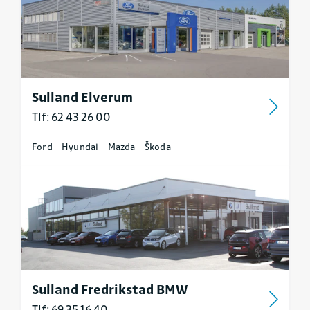
Sulland Elverum
Tlf: 62 43 26 00
Ford
Hyundai
Mazda
Škoda
Sulland Fredrikstad BMW
Tlf: 69 35 16 40