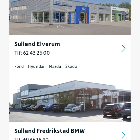
Sulland Elverum
Tlf: 62 43 26 00
Ford
Hyundai
Mazda
Škoda
Sulland Fredrikstad BMW
Tlf: 69 35 16 40