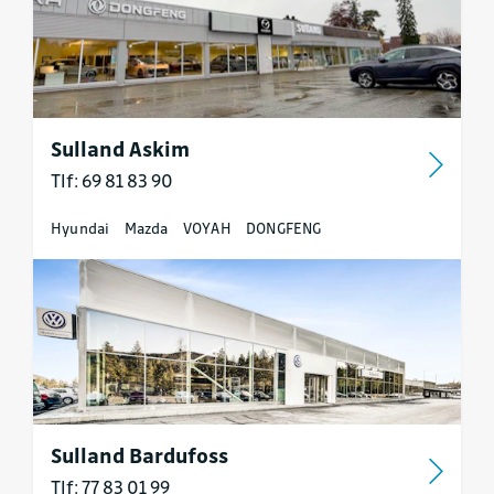
Sulland Askim
Tlf: 69 81 83 90
Hyundai
Mazda
VOYAH
DONGFENG
Sulland Bardufoss
Tlf: 77 83 01 99