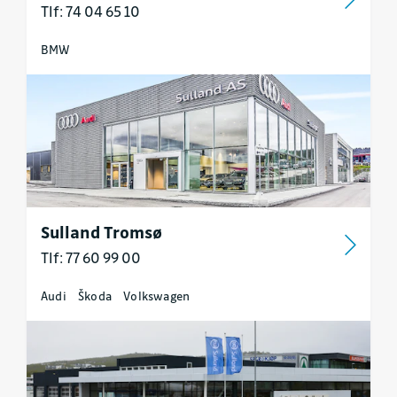
Tlf: 74 04 65 10
BMW
Sulland Tromsø
Tlf: 77 60 99 00
Audi
Škoda
Volkswagen