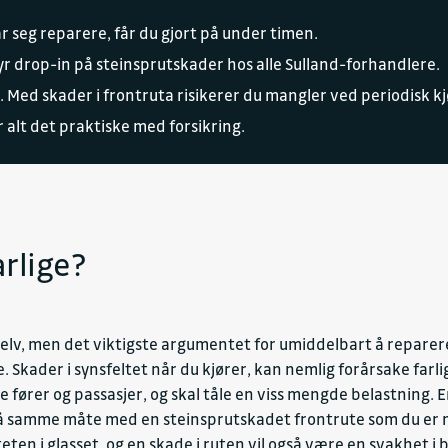
ar seg reparere, får du gjort på under timen.
lbyr drop-in på steinsprutskader hos alle Sulland-forhandlere
Med skader i frontruta risikerer du mangler ved periodisk kj
 alt det praktiske med forsikring.
rlige?
 selv, men det viktigste argumentet for umiddelbart å reparere
 Skader i synsfeltet når du kjører, kan nemlig forårsake farli
kytte fører og passasjer, og skal tåle en viss mengde belastning
på samme måte med en steinsprutskadet frontrute som du er m
eten i glasset, og en skade i ruten vil også være en svakhet i