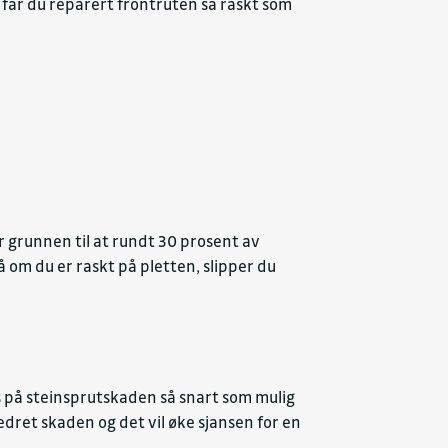
 får du reparert frontruten så raskt som
r grunnen til at rundt 30 prosent av
 om du er raskt på pletten, slipper du
res på steinsprutskaden så snart som mulig
bedret skaden og det vil øke sjansen for en