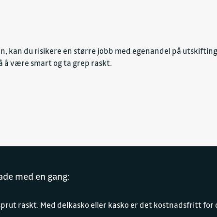
 kan du risikere en større jobb med egenandel på utskifting 
 å være smart og ta grep raskt.
kade med en gang:
rut raskt. Med delkasko eller kasko er det kostnadsfritt for 