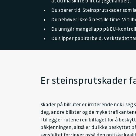
at du må skifte bilruta (egenandel).
Du sparer tid. Steinsprutskader som l
Du behøver ikke å bestille time. Vi ti
Du unngår mangellapp på EU-kontroll. 
Du slipper papirarbeid. Verkstedet tar
Er steinsprutskader fa
Skader på bilruter er irriterende nok i seg
deg, andre bilister og de myke trafikantene.
I tillegg er rutene i en bil laget for å bes
påkjenningen, altså er du ikke beskyttet 
synsfeltet forringer også den optiske kvalit