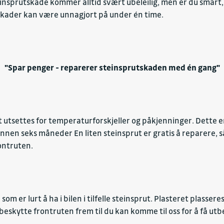
teinsprutskade kommer alltid svært ubeleilig, men er du smart,
skader kan være unnagjort på under én time.
"Spar penger - reparerer steinsprutskaden med én gang"
t utsettes for temperaturforskjeller og påkjenninger. Dette e
nen seks måneder En liten steinsprut er gratis å reparere, så
ontruten.
som er lurt å ha i bilen i tilfelle steinsprut. Plasteret plasse
 beskytte frontruten frem til du kan komme til oss for å få ut