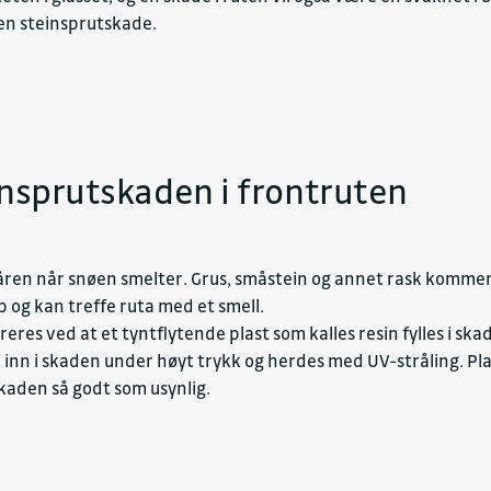
 en steinsprutskade.
insprutskaden i frontruten
åren når snøen smelter. Grus, småstein og annet rask kommer 
p og kan treffe ruta med et smell.
es ved at et tyntflytende plast som kalles resin fylles i ska
n inn i skaden under høyt trykk og herdes med UV-stråling. Pl
 skaden så godt som usynlig.