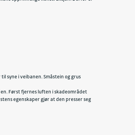
til syne i veibanen. Småstein og grus
den. Først fjernes luften i skadeområdet
astens egenskaper gjør at den presser seg