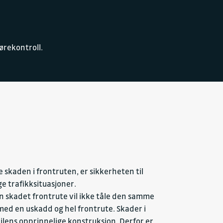
.
ørekontroll.
 skaden i frontruten, er sikkerheten til
ge trafikksituasjoner.
. En skadet frontrute vil ikke tåle den samme
ed en uskadd og hel frontrute. Skader i
 bilens opprinnelige konstruksjon. Derfor er