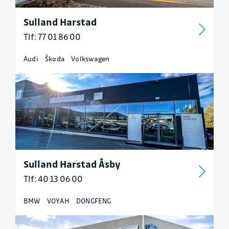
Sulland Harstad
Tlf: 77 01 86 00
Audi
Škoda
Volkswagen
Sulland Harstad Åsby
Tlf: 40 13 06 00
BMW
VOYAH
DONGFENG