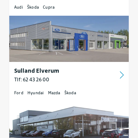
Audi
Škoda
Cupra
Sulland Elverum
Tlf: 62 43 26 00
Ford
Hyundai
Mazda
Škoda