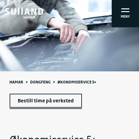
MENY
HAMAR
HAMAR
>
DONGFENG
>
ØKONOMISERVICE 5+
Bestill time på verksted