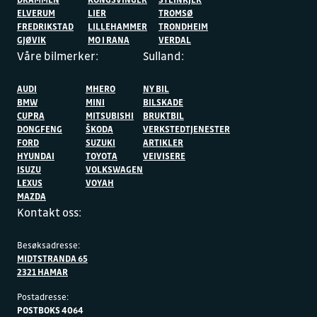
ELVERUM
LIER
TROMSØ
FREDRIKSTAD
LILLEHAMMER
TRONDHEIM
GJØVIK
MO I RANA
VERDAL
Våre bilmerker:
Sulland:
AUDI
MHERO
NY BIL
BMW
MINI
BILSKADE
CUPRA
MITSUBISHI
BRUKTBIL
DONGFENG
ŠKODA
VERKSTEDTJENESTER
FORD
SUZUKI
ARTIKLER
HYUNDAI
TOYOTA
VEIVISERE
ISUZU
VOLKSWAGEN
LEXUS
VOYAH
MAZDA
Kontakt oss:
Besøksadresse:
MIDTSTRANDA 65
2321 HAMAR
Postadresse:
POSTBOKS 4064