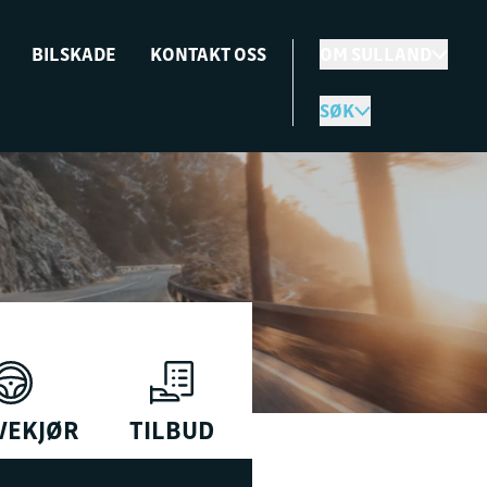
BILSKADE
KONTAKT OSS
OM SULLAND
SØK
VEKJØR
TILBUD