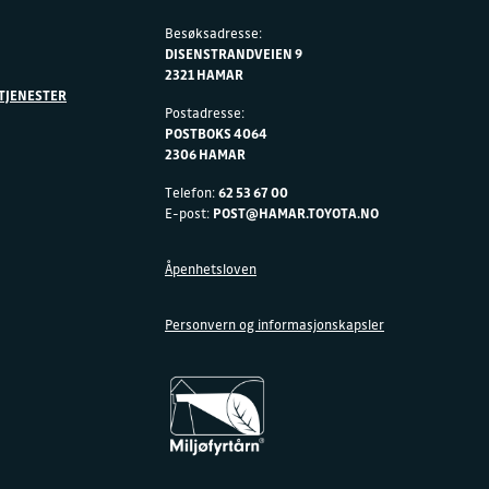
Besøksadresse:
DISENSTRANDVEIEN 9
2321 HAMAR
TJENESTER
Postadresse:
POSTBOKS 4064
2306 HAMAR
Telefon:
62 53 67 00
E-post:
POST@HAMAR.TOYOTA.NO
Åpenhetsloven
Personvern og informasjonskapsler