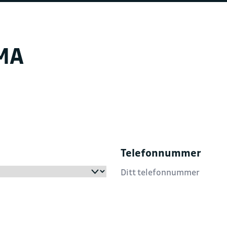
FAKTURAINFORMAS
MA
Juridisk navn
Toyota Sulland Hamar
Organisasjonsnummer
861 401 812
Fakturaepost
faktura@hamar.toyo
Telefonnummer