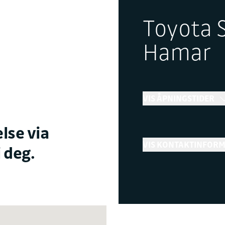
Toyota 
Hamar
VIS ÅPNINGSTIDER
Bilsalg
lse via
VIS KONTAKTINFOR
 deg.
←
Stenger snart
Telefon
+ Vis flere åpningstider
62 53 67 00
Verksted