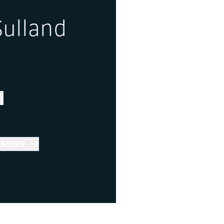
Sulland
MASJON
Stenger 16:30