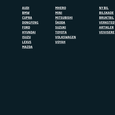
AUDI
MHERO
NY BIL
BMW
MINI
BILSKADE
CUPRA
MITSUBISHI
BRUKTBIL
DONGFENG
ŠKODA
VERKSTED
FORD
SUZUKI
ARTIKLER
HYUNDAI
TOYOTA
VEIVISERE
ISUZU
VOLKSWAGEN
LEXUS
VOYAH
MAZDA