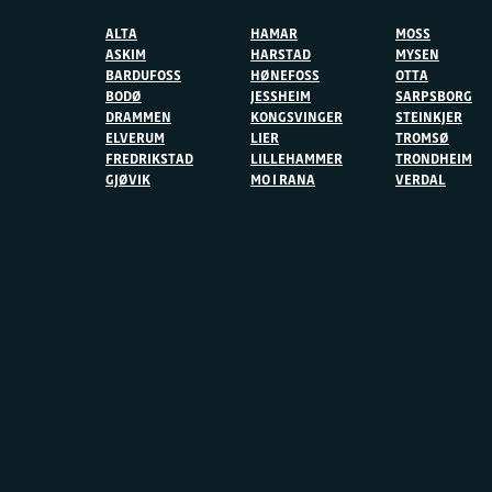
ALTA
HAMAR
MOSS
ASKIM
HARSTAD
MYSEN
BARDUFOSS
HØNEFOSS
OTTA
BODØ
JESSHEIM
SARPSBORG
DRAMMEN
KONGSVINGER
STEINKJER
ELVERUM
LIER
TROMSØ
FREDRIKSTAD
LILLEHAMMER
TRONDHEIM
GJØVIK
MO I RANA
VERDAL