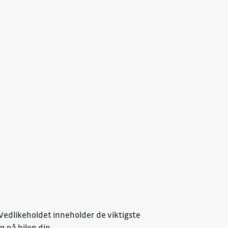
Vedlikeholdet inneholder de viktigste
 på bilen din.