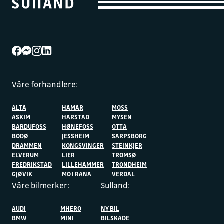
Våre forhandlere:
ALTA
HAMAR
MOSS
ASKIM
HARSTAD
MYSEN
BARDUFOSS
HØNEFOSS
OTTA
BODØ
JESSHEIM
SARPSBORG
DRAMMEN
KONGSVINGER
STEINKJER
ELVERUM
LIER
TROMSØ
FREDRIKSTAD
LILLEHAMMER
TRONDHEIM
GJØVIK
MO I RANA
VERDAL
Våre bilmerker:
Sulland:
AUDI
MHERO
NY BIL
BMW
MINI
BILSKADE