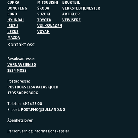
CUPRA
MITSUBISHI
BRUKTBIL
DONGFENG
ŠKODA
VERKSTEDTJENESTER
FORD
SUZUKI
ARTIKLER
HYUNDAI
TOYOTA
VEIVISERE
ISUZU
VOLKSWAGEN
LEXUS
VOYAH
MAZDA
Kontakt oss:
Besøksadresse:
VARNAVEIEN 30
1524 MOSS
Postadresse:
POSTBOKS 1164 VALASKJOLD
1705 SARPSBORG
Telefon:
69 26 23 00
E-post:
POST.FMO@SULLAND.NO
Åpenhetsloven
Personvern og informasjonskapsler