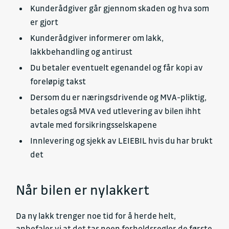
Kunderådgiver går gjennom skaden og hva som
er gjort
Kunderådgiver informerer om lakk,
lakkbehandling og antirust
Du betaler eventuelt egenandel og får kopi av
foreløpig takst
Dersom du er næringsdrivende og MVA-pliktig,
betales også MVA ved utlevering av bilen ihht
avtale med forsikringsselskapene
Innlevering og sjekk av LEIEBIL hvis du har brukt
det
Når bilen er nylakkert
Da ny lakk trenger noe tid for å herde helt,
anbefaler vi at det tas noen forholdsregler de første