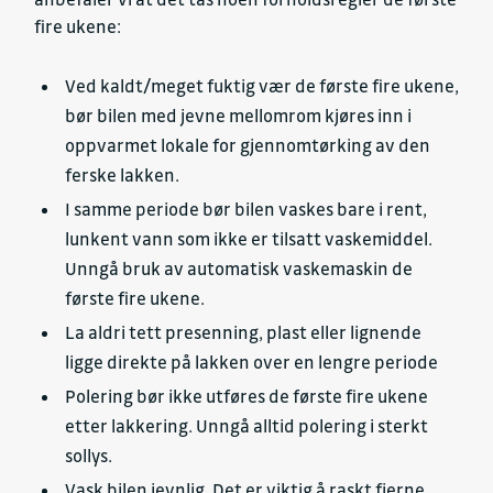
fire ukene:
Ved kaldt/meget fuktig vær de første fire ukene,
bør bilen med jevne mellomrom kjøres inn i
oppvarmet lokale for gjennomtørking av den
ferske lakken.
I samme periode bør bilen vaskes bare i rent,
lunkent vann som ikke er tilsatt vaskemiddel.
Unngå bruk av automatisk vaskemaskin de
første fire ukene.
La aldri tett presenning, plast eller lignende
ligge direkte på lakken over en lengre periode
Polering bør ikke utføres de første fire ukene
etter lakkering. Unngå alltid polering i sterkt
sollys.
Vask bilen jevnlig. Det er viktig å raskt fjerne