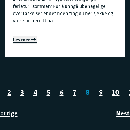
ferietur i sommer? For å unngå ubehagelige
overraskelser er det noen ting du bør sjekke og
være forberedt på...
Les mer
2
3
4
5
6
7
8
9
10
orrige
Nest