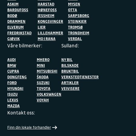
ASKIM
HARSTAD
MYSEN
BARDUFOSS
HØNEFOSS
OTTA
BODØ
JESSHEIM
SARPSBORG
DRAMMEN
KONGSVINGER
STEINKJER
ELVERUM
LIER
TROMSØ
FREDRIKSTAD
LILLEHAMMER
TRONDHEIM
GJØVIK
MO I RANA
VERDAL
Våre bilmerker:
Sulland:
AUDI
MHERO
NY BIL
BMW
MINI
BILSKADE
CUPRA
MITSUBISHI
BRUKTBIL
DONGFENG
ŠKODA
VERKSTEDTJENESTER
FORD
SUZUKI
ARTIKLER
HYUNDAI
TOYOTA
VEIVISERE
ISUZU
VOLKSWAGEN
LEXUS
VOYAH
MAZDA
Kontakt oss:
Finn din lokale forhandler