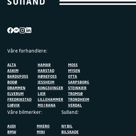
Våre forhandlere:
ALTA
HAMAR
MOSS
ASKIM
HARSTAD
MYSEN
BARDUFOSS
HØNEFOSS
OTTA
BODØ
JESSHEIM
SARPSBORG
DRAMMEN
KONGSVINGER
STEINKJER
ELVERUM
LIER
TROMSØ
FREDRIKSTAD
LILLEHAMMER
TRONDHEIM
GJØVIK
MO I RANA
VERDAL
Våre bilmerker:
Sulland:
AUDI
MHERO
NY BIL
BMW
MINI
BILSKADE