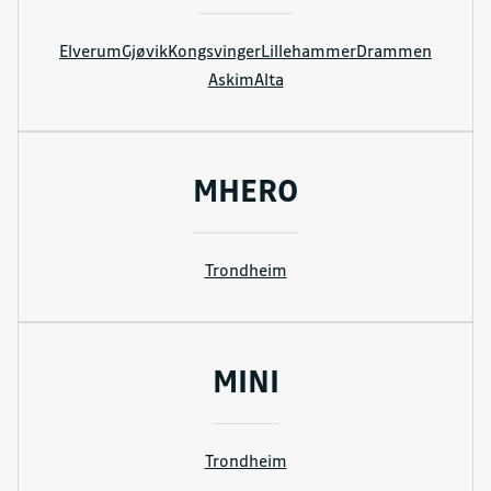
Elverum
Gjøvik
Kongsvinger
Lillehammer
Drammen
Askim
Alta
MHERO
Trondheim
MINI
Trondheim