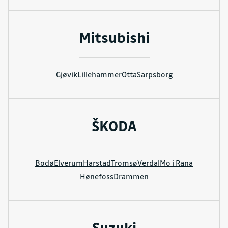
Mitsubishi
Gjøvik
Lillehammer
Otta
Sarpsborg
ŠKODA
Bodø
Elverum
Harstad
Tromsø
Verdal
Mo i Rana
Hønefoss
Drammen
Suzuki