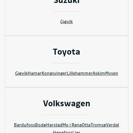
Gjøvik
Toyota
Gjøvik
Hamar
Kongsvinger
Lillehammer
Askim
Mysen
Volkswagen
Bardufoss
Bodø
Harstad
Mo i Rana
Otta
Tromsø
Verdal
Hønefoss
Lier