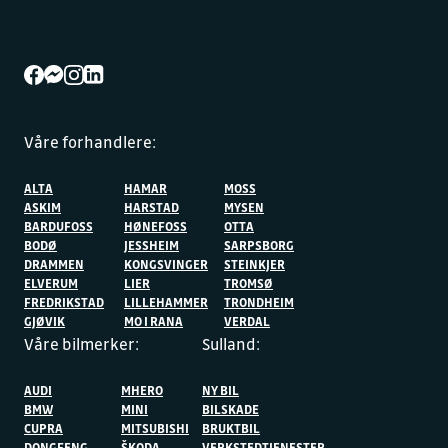
Våre forhandlere:
ALTA
HAMAR
MOSS
ASKIM
HARSTAD
MYSEN
BARDUFOSS
HØNEFOSS
OTTA
BODØ
JESSHEIM
SARPSBORG
DRAMMEN
KONGSVINGER
STEINKJER
ELVERUM
LIER
TROMSØ
FREDRIKSTAD
LILLEHAMMER
TRONDHEIM
GJØVIK
MO I RANA
VERDAL
Våre bilmerker:
Sulland:
AUDI
MHERO
NY BIL
BMW
MINI
BILSKADE
CUPRA
MITSUBISHI
BRUKTBIL
DONGFENG
ŠKODA
VERKSTEDTJENESTER