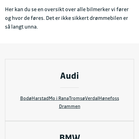
Her kan du se en oversikt over alle bilmerker vi fører
og hvor de føres. Det er ikke sikkert drømmebilen er
så langt unna.
Audi
Bodø
Harstad
Mo i Rana
Tromsø
Verdal
Hønefoss
Drammen
BMW