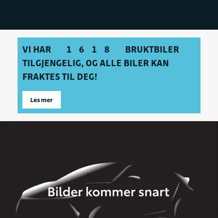
VI HAR
1618
BRUKTBILER
TILGJENGELIG, OG ALLE BILER KAN
FRAKTES TIL DEG!
Les mer