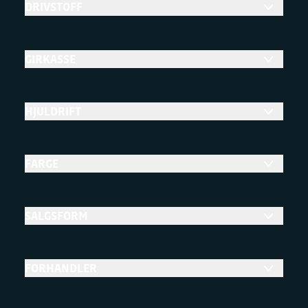
DRIVSTOFF
GIRKASSE
HJULDRIFT
FARGE
SALGSFORM
FORHANDLER