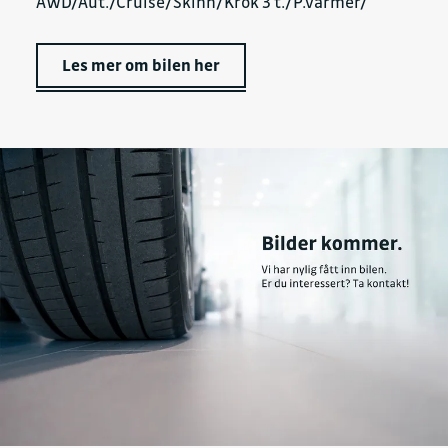
AWD/Aut./Cruise/Skinn/Krok 3 t./P.varmer/
Les mer om bilen her