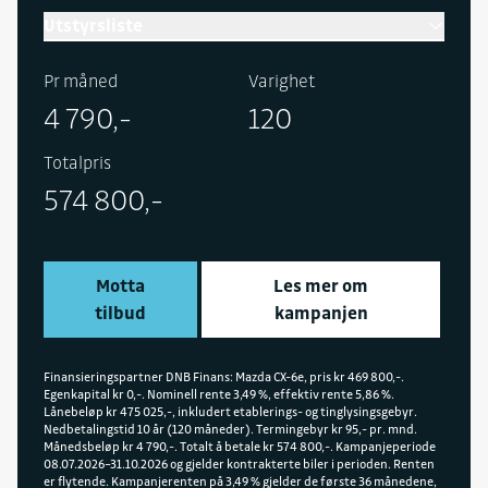
Utstyrsliste
Pr måned
Varighet
4 790,-
120
Totalpris
574 800,-
Motta
Les mer om
tilbud
kampanjen
Finansieringspartner DNB Finans: Mazda CX-6e, pris kr 469 800,-.
Egenkapital kr 0,-. Nominell rente 3,49 %, effektiv rente 5,86 %.
Lånebeløp kr 475 025,-, inkludert etablerings- og tinglysingsgebyr.
Nedbetalingstid 10 år (120 måneder). Termingebyr kr 95,- pr. mnd.
Månedsbeløp kr 4 790,-. Totalt å betale kr 574 800,-. Kampanjeperiode
08.07.2026–31.10.2026 og gjelder kontrakterte biler i perioden. Renten
er flytende. Kampanjerenten på 3,49 % gjelder de første 36 månedene,