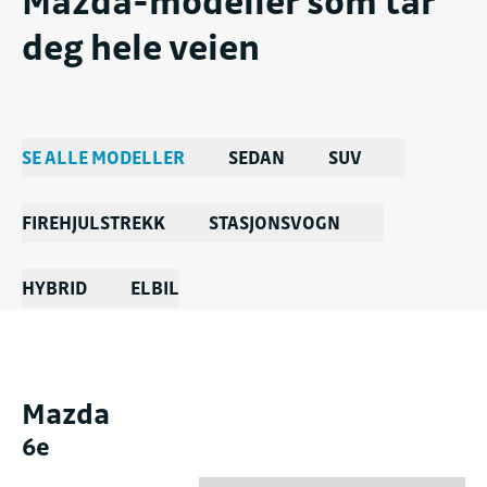
Mazda-modeller som tar
deg hele veien
SE ALLE MODELLER
SEDAN
SUV
FIREHJULSTREKK
STASJONSVOGN
HYBRID
ELBIL
Mazda
6e