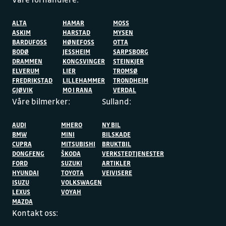
ALTA
HAMAR
MOSS
ASKIM
HARSTAD
MYSEN
BARDUFOSS
HØNEFOSS
OTTA
BODØ
JESSHEIM
SARPSBORG
DRAMMEN
KONGSVINGER
STEINKJER
ELVERUM
LIER
TROMSØ
FREDRIKSTAD
LILLEHAMMER
TRONDHEIM
GJØVIK
MO I RANA
VERDAL
Våre bilmerker:
Sulland:
AUDI
MHERO
NY BIL
BMW
MINI
BILSKADE
CUPRA
MITSUBISHI
BRUKTBIL
DONGFENG
ŠKODA
VERKSTEDTJENESTER
FORD
SUZUKI
ARTIKLER
HYUNDAI
TOYOTA
VEIVISERE
ISUZU
VOLKSWAGEN
LEXUS
VOYAH
MAZDA
Kontakt oss: