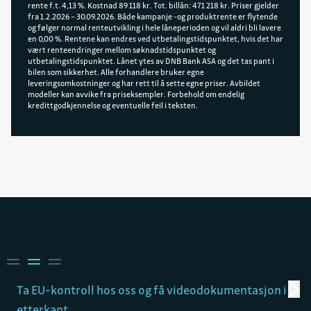
rente f.t. 4,13 %. Kostnad 89 118 kr. Tot. billån: 471 218 kr. Priser gjelder
fra 1.2.2026 – 30.09.2026. Både kampanje -og produktrente er flytende
og følger normal renteutvikling i hele låneperioden og vil aldri bli lavere
en 0,00 %. Rentene kan endres ved utbetalingstidspunktet, hvis det har
vært renteendringer mellom søknadstidspunktet og
utbetalingstidspunktet. Lånet ytes av DNB Bank ASA og det tas pant i
bilen som sikkerhet. Alle forhandlere bruker egne
leveringsomkostninger og har rett til å sette egne priser. Avbildet
modeller kan avvike fra priseksempler. Forbehold om endelig
kredittgodkjennelse og eventuelle feil i teksten.
Ta EU-kontroll hos oss og få videodokumentasjon i
E
etterkant