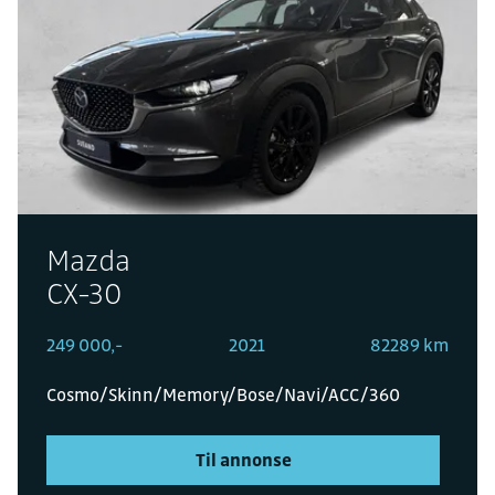
Mazda
CX-30
249 000,-
2021
82289 km
Cosmo/Skinn/Memory/Bose/Navi/ACC/360
Til annonse