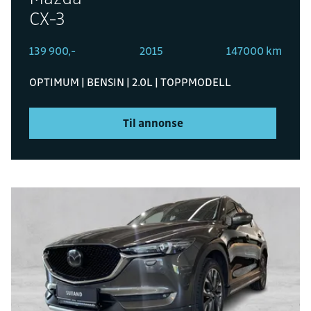
CX-3
139 900,-
2015
147000 km
OPTIMUM | BENSIN | 2.0L | TOPPMODELL
Til annonse