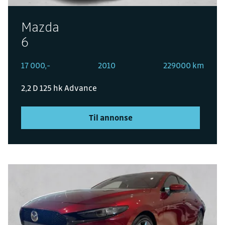
Mazda
6
17 000,-
2010
229000 km
2,2 D 125 hk Advance
Til annonse