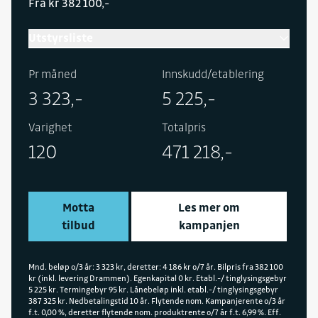
Fra kr 382 100,-
Utstyrsliste
Pr måned
Innskudd/etablering
3 323,-
5 225,-
Varighet
Totalpris
120
471 218,-
Motta
Les mer om
tilbud
kampanjen
Mnd. beløp o/3 år: 3 323 kr, deretter: 4 186 kr o/7 år. Bilpris fra 382 100
kr (inkl. levering Drammen). Egenkapital 0 kr. Etabl.-/ tinglysingsgebyr
5 225 kr. Termingebyr 95 kr. Lånebeløp inkl. etabl.-/ tinglysingsgebyr
387 325 kr. Nedbetalingstid 10 år. Flytende nom. Kampanjerente o/3 år
f.t. 0,00 %, deretter flytende nom. produktrente o/7 år f.t. 6,99 %. Eff.