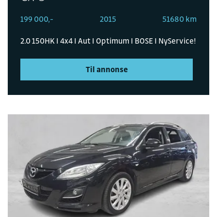
199 000,-
2015
51680 km
2.0 150HK I 4x4 I Aut I Optimum I BOSE I NyService!
Til annonse