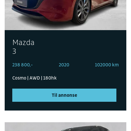
Mazda
3
238 800,-
2020
102000 km
Cosmo | AWD | 180hk
Til annonse