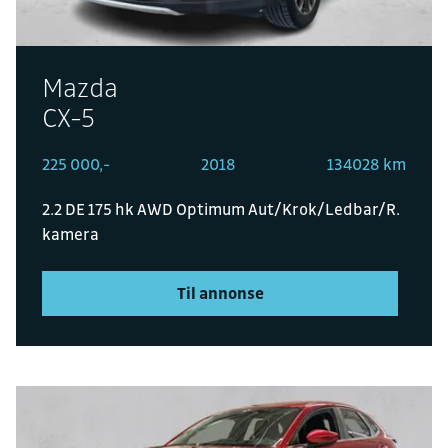
Mazda
CX-5
225 000,-
2018
134028 km
2.2 DE 175 hk AWD Optimum Aut/Krok/Ledbar/R.
kamera
Til annonse