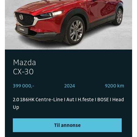
Mazda
CX-30
399 000,-
2024
9200 km
2.0 186HK Centre-Line I Aut I H.feste I BOSE I Head
Up
Til annonse