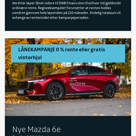
deretter løper lånet videre til DNB Finans sine til enhver tid gjeldende
ordinære rente. Regneeksempelet forutsetter at renten holdes
uendret gjennom hele løpetiden på 120 måneder. Endelig totalsum vil
avhenge av rentenivået etter kampanjeperioden.
LÅNEKAMPANJE 0 % rente eller gratis
vinterhjul
Nye Mazda 6e