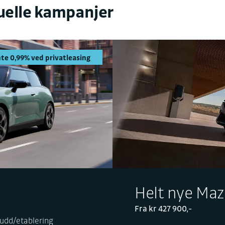
tuelle kampanjer
Priskutt 75 0
Nye Hyundai IONIQ 5
Velg mellom prisreduksjon på 75 000 kr, eller en rabatt p
55 000 kr kombinert med en svært lav kampanjerente p