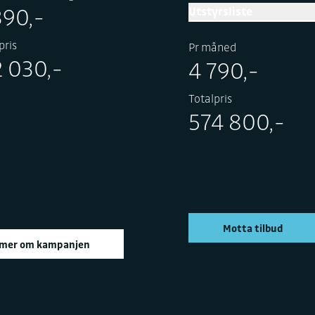
kun 0,99 % nom. / 4,88 % eff. rente*. Kampanje gjelder t.o
31.08.26.
Utstyrsliste
Pr måned
Varighet
4 199,-
96 mnd.
Totalpris
455 225,-
Kundefordel
55 000,-
Motta tilbud
Les mer om kampanjen