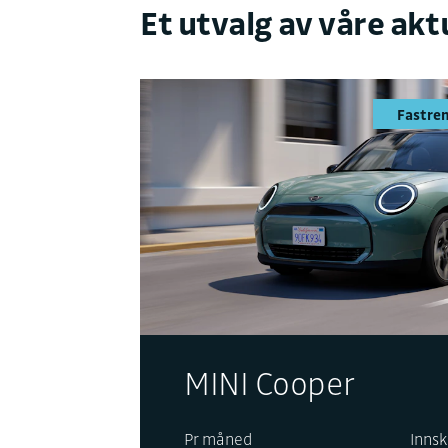
Et utvalg av våre ak
LANSERINGSKAMPANJE
t nye Mazda CX-6e
27 900,-