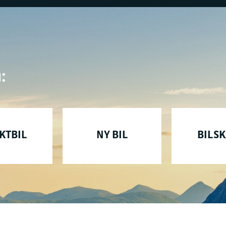
:
KTBIL
NY BIL
BILS