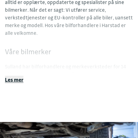
alltid er opplærte, oppdaterte og spesialister på sine
bilmerker. Når det er sagt: Vi utfører service,
verkstedtjenester og EU-kontroller på alle biler, uansett
merke og modell. Hos våre bilforhandlere i Harstad er
alle velkomne.
Våre bilmerker
Sulland har bilforhandlere og merkeverksteder for 14
ulike bilmerker i Norge. Disse finner du i Harstad:
Les mer
BMW
Škoda
Volkswagen
Audi
VOYAH