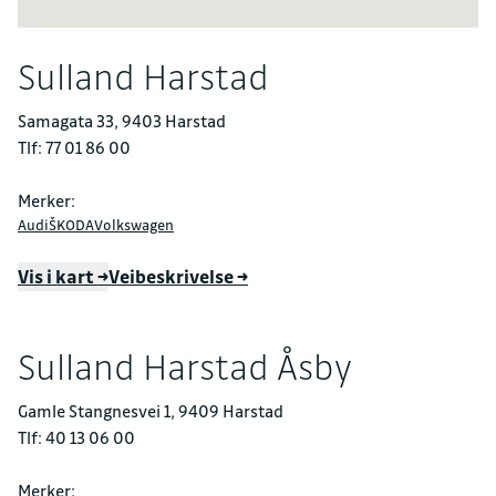
Sulland Harstad
Samagata 33, 9403 Harstad
Tlf: 77 01 86 00
Merker:
Audi
ŠKODA
Volkswagen
Vis i kart →
Veibeskrivelse →
Sulland Harstad Åsby
Gamle Stangnesvei 1, 9409 Harstad
Tlf: 40 13 06 00
Merker: