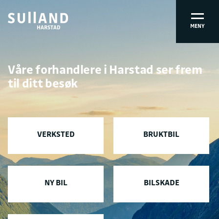
MENY
HARSTAD
Våre forhandlere i Harstad ser frem
til ditt besøk
VERKSTED
BRUKTBIL
NY BIL
BILSKADE