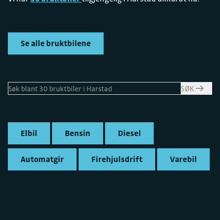
Se alle bruktbilene
SØK
Elbil
Bensin
Diesel
Automatgir
Firehjulsdrift
Varebil