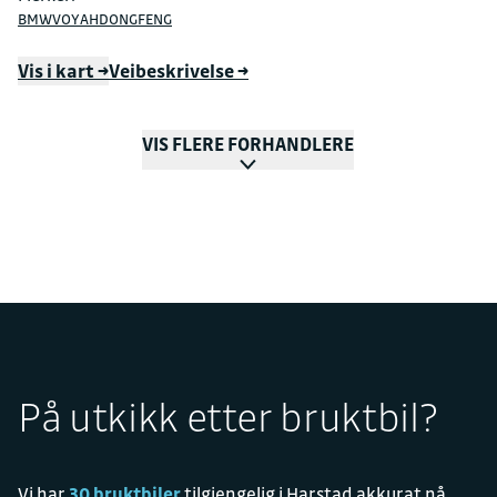
BMW
VOYAH
DONGFENG
Vis i kart →
Veibeskrivelse →
VIS FLERE FORHANDLERE
På utkikk etter bruktbil?
Vi har
30 bruktbiler
tilgjengelig i Harstad akkurat nå.