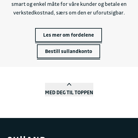
av bruktbiler
fra mange forskjellige bilmerker. Når du
smart og enkel måte for våre kunder og betale en
kjøper bruktbil hos oss, er du sikret en korrekt og
verkstedkostnad, særs om den er uforutsigbar.
fullstendig tilstandsrapport og all servicehistorikk.
Les mer om fordelene
Bruktbilene leveres med garanti fra tre måneder til fem
år. I tillegg har du bytterett og fem års reklamasjonsrett
ved skjulte feil og mangler.
Bestill sullandkonto
Hos Sulland har vi rimelige og gode løsninger for både
bilforsikring og finansiering av bilkjøpet, enten det er ny
bil eller bruktbil.
MED DEG TIL TOPPEN
Dersom du ikke bor i Harstad og omegn, kan vi frakte din
nye bruktbil til deg. Pris på frakt settes ut fra
leveringsadressen.
Verkstedtjenester i Harstad