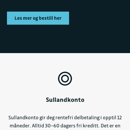
tron og Audi e-tron Sportback. I tillegg kommer Audi-
modellene av typen hybrid og bensin- og dieselbiler.
Les mer og bestill her
Også
Škoda
har et utvalg av biler med ulike drivlinjer.
Kom innom oss i Sulland Harstad og ta en kikk på våre
Škoda Enyaq-elbiler eller Škoda Octavia og andre
modeller med annet drivstoff enn elektrisitet..
Sulland Harstad BMW
selger nye og brukte BMWer i
mange ulike modeller: plug-in hybrid, elbiler, SUV,
stasjonsvogn, sedan og firehjulstrekk. Ønsker du å
prøvekjøre kan du enkelt bestille time på våre
hjemmesider.
Sullandkonto
Trygt kjøp av bruktbil
Sullandkonto gir deg rentefri delbetaling i opptil 12
måneder. Alltid 30–60 dagers fri kreditt. Det er en
Hos bilforhandlerne i Harstad finner du et godt
utvalg