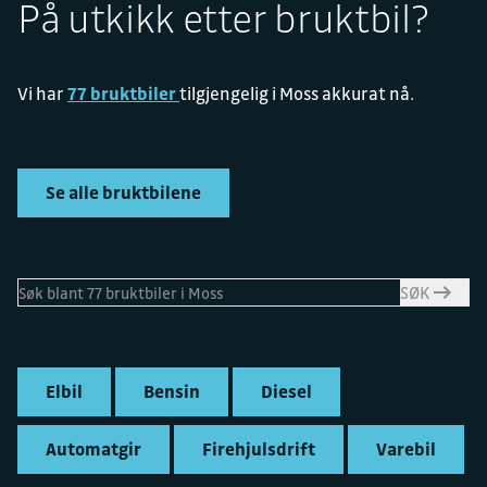
På utkikk etter bruktbil?
Vi har
77 bruktbiler
tilgjengelig i Moss akkurat nå.
Se alle bruktbilene
SØK
Elbil
Bensin
Diesel
Automatgir
Firehjulsdrift
Varebil