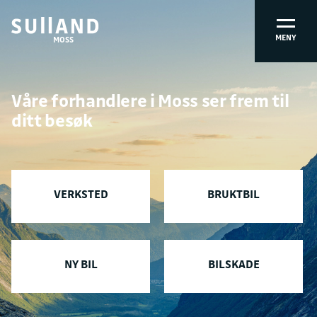
MENY
MOSS
Våre forhandlere i Moss ser frem til
ditt besøk
VERKSTED
BRUKTBIL
NY BIL
BILSKADE