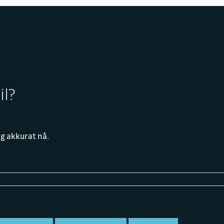
il?
rg akkurat nå.