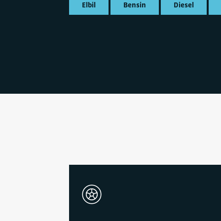
Elbil
Bensin
Diesel