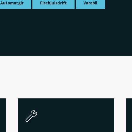
Automatgir
Firehjulsdrift
Varebil