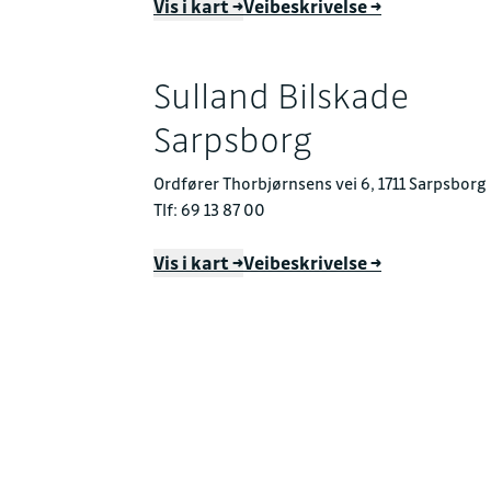
Vis i kart →
Veibeskrivelse →
Sulland Bilskade
Sarpsborg
Ordfører Thorbjørnsens vei 6, 1711 Sarpsborg
Tlf: 69 13 87 00
Vis i kart →
Veibeskrivelse →