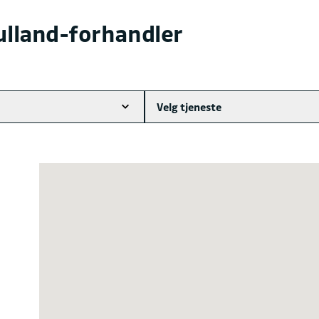
ulland-forhandler
Velg tjeneste