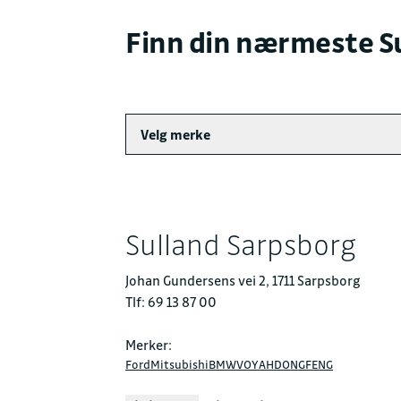
Finn din nærmeste S
Velg merke
Sulland Sarpsborg
Johan Gundersens vei 2, 1711 Sarpsborg
Tlf: 69 13 87 00
Merker:
Ford
Mitsubishi
BMW
VOYAH
DONGFENG