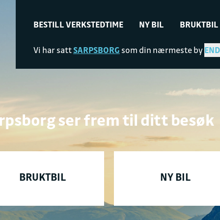
BESTILL VERKSTEDTIME
NY BIL
BRUKTBIL
Vi har satt
SARPSBORG
som din nærmeste by
END
rpsborg ser frem til ditt besøk
BRUKTBIL
NY BIL