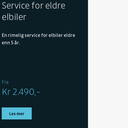
Service for eldre
elbiler
En rimelig service for elbiler eldre
enn 5 år.
Fra
Kr 2.490,-
Les mer